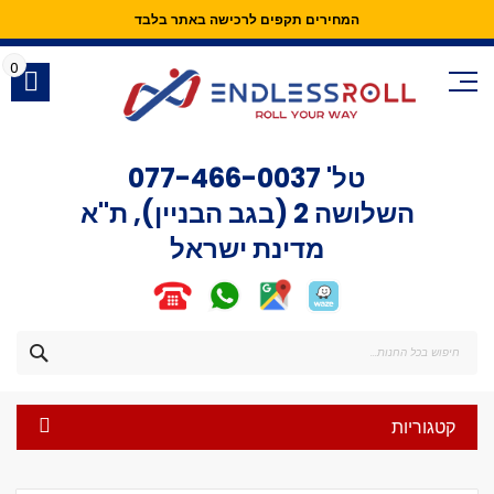
המחירים תקפים לרכישה באתר בלבד
Skip
to
0
Content
טל'
077-466-0037
השלושה 2 (בגב הבניין), ת"א
מדינת ישראל
חפש
קטגוריות