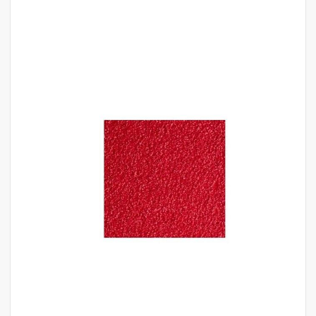
לדלג
לסוף
של
גלריית
תמונות