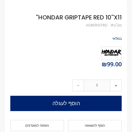
לדלג
HONDAR GRIPTAPE RED 10''X11''
להתחלה
של
מק''ט
HONFRGTRD
גלריית
תמונות
במלאי
₪99.00
-
+
הוסף לעגלה
הוסף להשוואה
הוספה למועדפים