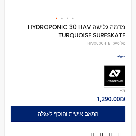
לדלג
מדמה גלישה HYDROPONIC 30 HAV
להתחלה
TURQUOISE SURFSKATE
של
גלריית
מק''ט
HP30000HTB
תמונות
במלאי
מ-
₪‏1,290.00
התאם אישית והוסף לעגלה