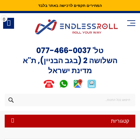
המחירים תקפים לרכישה באתר בלבד
Skip
to
0
Content
טל'
077-466-0037
השלושה 2 (בגב הבניין), ת"א
מדינת ישראל
חפש
קטגוריות