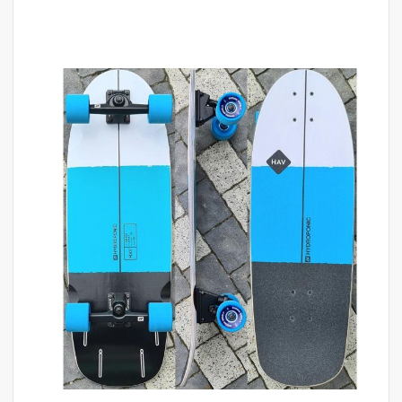
לדלג
לסוף
של
גלריית
תמונות