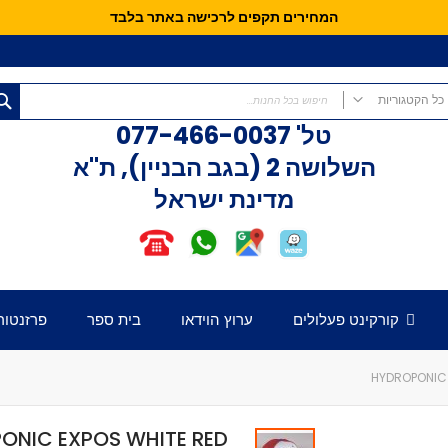
המחירים תקפים לרכישה באתר בלבד
כל הקטגוריות
טל'
077-466-0037
כל הקטגוריות
השלושה 2 (בגב הבניין), ת"א
קורקינטים
מדינת ישראל
קורקינט פעלולים
קורקינט לילדים
אופני איזון
חלקים לקורקינט
דק לקורקינט
קורקינט פעלולים
ערוץ הוידאו
בית ספר
פרזנטור
כידון לקורקינט
מזלג לקורקינט
גלגלים לקורקינט
HYDROPONIC 
קלאמפ לקורקינט
הֵדְסֵט לקורקינט
ONIC EXPOS WHITE RED
גריפּים לכידון