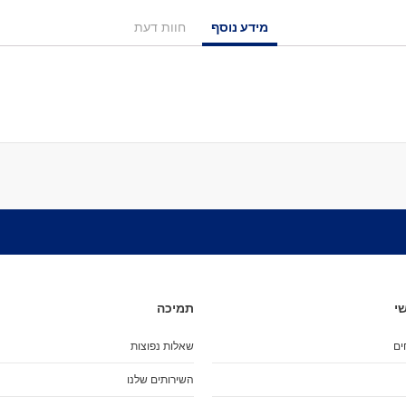
מיסבים לרולרבליידס
מעצורים
מידע נוסף
חוות דעת
ספייסרים
ברגים
אבזמים
כָּאפ לרולרבליידס
גרב פנימית
אביזרים
מגף לרולרבליידס
גלגיליות - סקייטים
גלגיליות
חלקים
גלגלים לגלגיליות
מיסבים לגלגיליות
י
תמיכה
סטופרים
מחליקיים
ים
שאלות נפוצות
ציוד הגנה
השירותים שלנו
מגנים