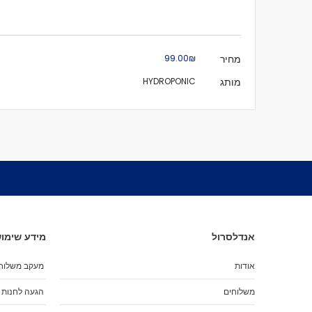
מידע
מחיר
₪‏99.00
נוסף
מותג
HYDROPONIC
אנדלסרול
מידע שימוש
אודות
מעקב משלוח
משלוחים
הגעה לחנות