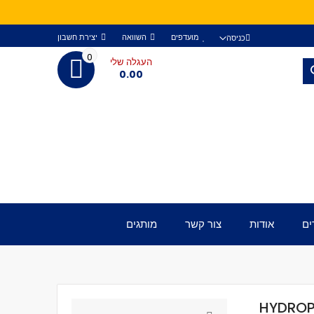
מועדפים
השוואה
יצירת חשבון
כניסה
0
העגלה שלי
חפש
0.00
ים
אודות
צור קשר
מותגים
HYDROP