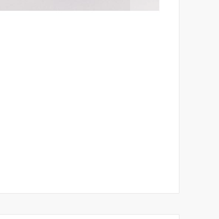
לדלג
להתחלה
של
גלריית
תמונות