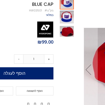
BLUE CAP
מיסבים לקורקינט
מק''ט
HW03501
ברגים לקורקינט
במלאי
מעצור לקורקינט
פּגים לקורקינט
גריפּ טֵייפּ לקורקינט
POGO
Training Scooters
₪99.00
סקייטבורד
סקייטבורד סטריט
קארבר/מדמה גלישה
-
+
קרוזר
לונגבורד
הוסף לעגלה
סקייטבורד בהרכבה עצמית
קרשים
קרשים לסקייטבורד פעלולים
הוסף להשוואה
הוס
קרשים לקארבר/קרוזר
חלקים לסקייטבורד
גלגלים לסקייטבורד