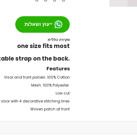
מסבים לסקייטבורד
צירים
גריפּ טֵייפּ
ייעוץ ושאלות
בושינגס
ברגים
סקירה כללית
one size fits most
הגבהות
טול
able strap on the back.
חומר סיכה
Features
ספייסרים
אביזרים
Visor and front panels: 100% Cotton
רולר בליידס
Mesh: 100% Polyester
רולר בליידס למבוגרים
Low cut
רולר בליידס לילדים
visor with 4 decorative stitching lines
רולר בליידס משומש
Woven patch at front
חלקים לרולרבליידס
גלגלים
מרכבים