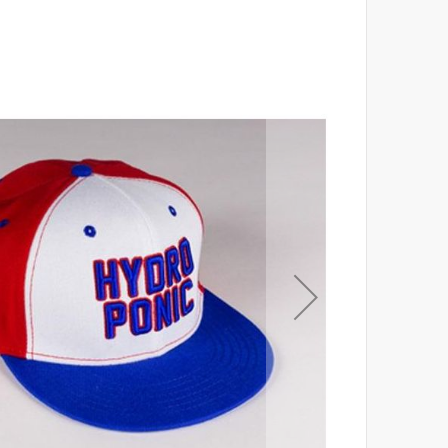
לסוף
של
גלריית
תמונות