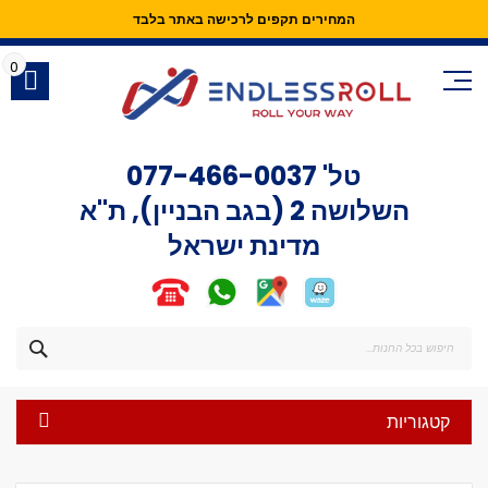
המחירים תקפים לרכישה באתר בלבד
Skip
to
0
Content
טל'
077-466-0037
השלושה 2 (בגב הבניין), ת"א
מדינת ישראל
חפש
קטגוריות