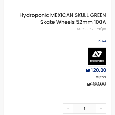
לדלג
Hydroponic MEXICAN SKULL GREEN
להתחלה
Skate Wheels 52mm 100A
של
גלריית
מק''ט
SO1600152
תמונות
במלאי
Special
₪120.00
Price
במקום
₪160.00
-
+