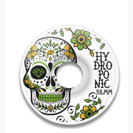
לדלג
לסוף
של
גלריית
תמונות