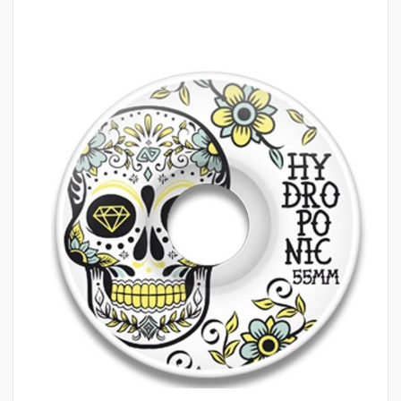
לדלג
לסוף
של
גלריית
תמונות