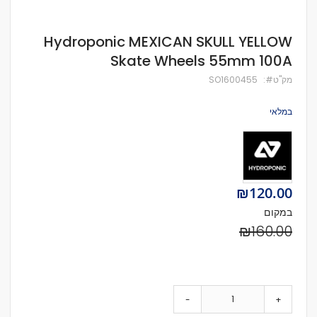
לדלג
Hydroponic MEXICAN SKULL YELLOW
להתחלה
Skate Wheels 55mm 100A
של
גלריית
מק''ט
SO1600455
תמונות
במלאי
Special
₪120.00
Price
במקום
₪160.00
-
+