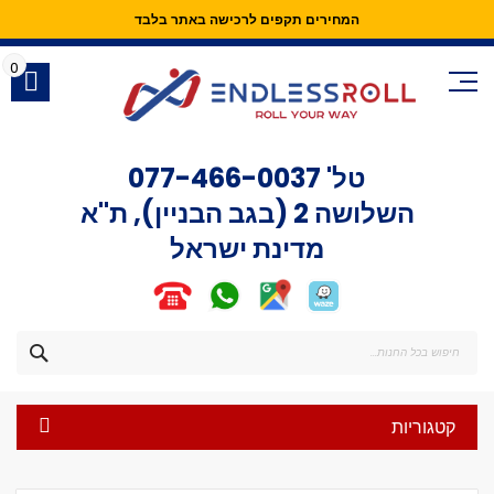
המחירים תקפים לרכישה באתר בלבד
Skip
to
0
Content
טל'
077-466-0037
השלושה 2 (בגב הבניין), ת"א
מדינת ישראל
חפש
קטגוריות