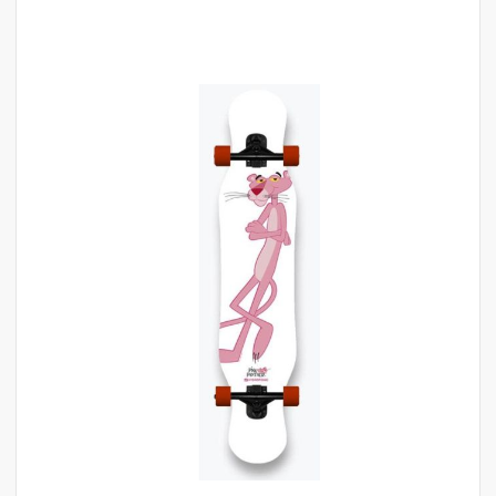
לדלג
לסוף
של
גלריית
תמונות