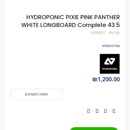
לדלג
HYDROPONIC PIXIE PINK PANTHER
להתחלה
WHITE LONGBOARD Complete 43.5
של
גלריית
מק''ט
L006807
תמונות
אזל מהמלאי
₪1,200.00
הוספה למועדפים