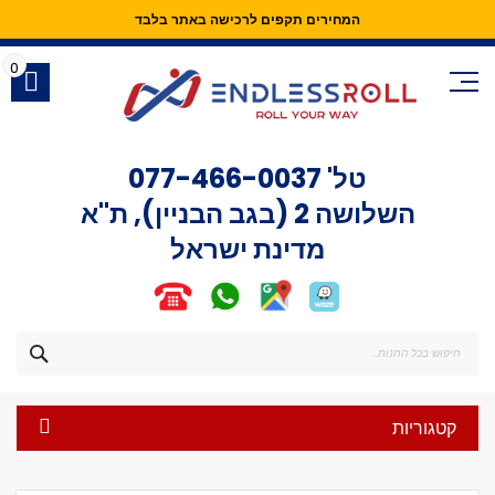
המחירים תקפים לרכישה באתר בלבד
Skip
to
0
Content
טל'
077-466-0037
השלושה 2 (בגב הבניין), ת"א
מדינת ישראל
חפש
קטגוריות