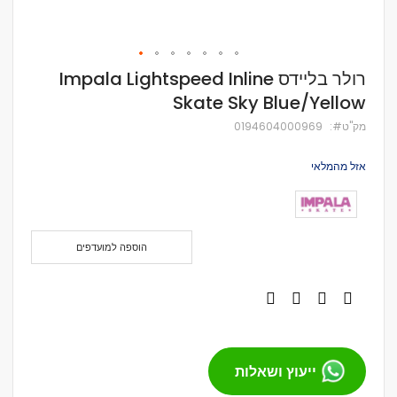
לדלג
רולר בליידס Impala Lightspeed Inline
להתחלה
Skate Sky Blue/Yellow
של
גלריית
מק''ט
0194604000969
תמונות
אזל מהמלאי
הוספה למועדפים
ייעוץ ושאלות