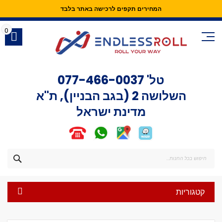
המחירים תקפים לרכישה באתר בלבד
Skip
to
0
Content
טל'
077-466-0037
השלושה 2 (בגב הבניין), ת"א
מדינת ישראל
חפש
קטגוריות