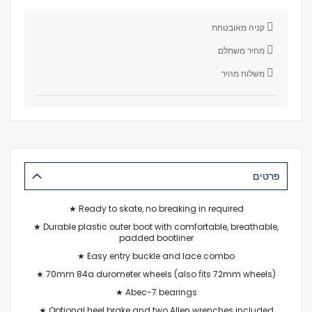
קניה מאובטחת
מחיר משתלם
משלוח מהיר
פרטים
★ Ready to skate, no breaking in required
★ Durable plastic outer boot with comfortable, breathable,
padded bootliner
★ Easy entry buckle and lace combo
★ 70mm 84a durometer wheels (also ﬁts 72mm wheels)
★ Abec-7 bearings
★ Optional heel brake and two Allen wrenches included