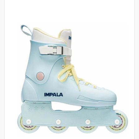
לדלג
לסוף
של
גלריית
תמונות