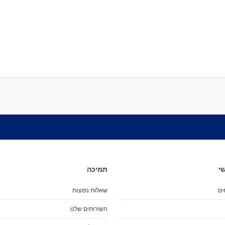
מארז מגנים
מגני בִּרְכַּיִים
מגני מרפקים
מגני שורש כף יד
כפפות סלייד
מגן אגן
שינר
קסדות
הלבשה
ביגוד
חולצות (שרוול קצר)
חולצות (שרוול ארוך)
גוּפִיות
חולצות מכופתרות
י
תמיכה
סווטשירט
קפוצ'ונים
ים
שאלות נפוצות
מְעִיל
השירותים שלנו
Pants