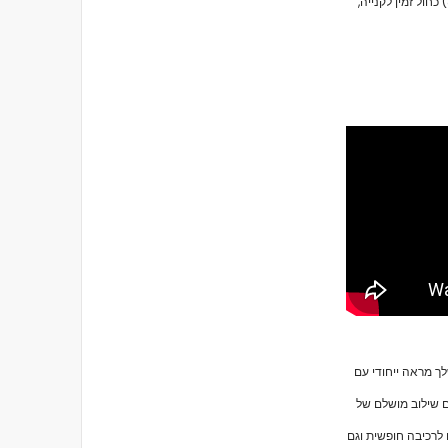
גלגלי Impala Light Up 62mm 82A (סט 8) כחול זמין לקנייה,
ך מראה ייחודי עם
יכותיים ומציעים שילוב מושלם של
 לרכיבה חופשית וגם