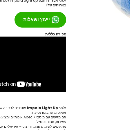
במרווחים של 1
מסבים לסקייטבורד
צירים
ייעוץ ושאלות
גריפּ טֵייפּ
בושינגס
סקירה כללית
ברגים
הגבהות
טול
חומר סיכה
ספייסרים
אביזרים
רולר בליידס
רולר בליידס למבוגרים
רולר בליידס לילדים
רולר בליידס משומש
גלגלי
Impala Light Up
מוסיפים לרכיבה של
חלקים לרולרבליידס
אפקט מואר בזמן נסיעה.
גלגלים
הם מגיעים עם מיסבי Abec 7 א
עמידות, נוחות וסטייל.
מרכבים
מתאימים לשימוש פנימי וחיצוני – אידיאליים גם