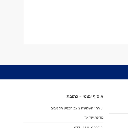
איסוף עצמי – כתובת
רח׳ השלושה 2, גב הבניין, תל אביב
מדינת ישראל
077-466-0037