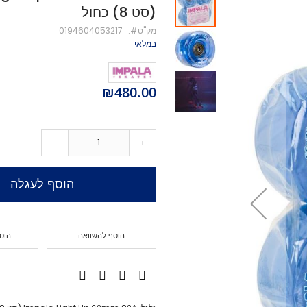
(סט 8) כחול
מיסבים לקורקינט
מק''ט
0194604053217
ברגים לקורקינט
במלאי
מעצור לקורקינט
פּגים לקורקינט
גריפּ טֵייפּ לקורקינט
₪480.00
POGO
Training Scooters
סקייטבורד
-
+
סקייטבורד סטריט
קארבר/מדמה גלישה
הוסף לעגלה
קרוזר
לונגבורד
סקייטבורד בהרכבה עצמית
הוסף להשוואה
הוס
קרשים
קרשים לסקייטבורד פעלולים
קרשים לקארבר/קרוזר
חלקים לסקייטבורד
גלגלים לסקייטבורד