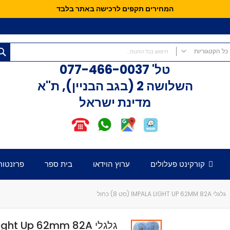
המחירים תקפים לרכישה באתר בלבד
כל הקטגוריות
טל'
077-466-0037
כל הקטגוריות
השלושה 2 (בגב הבניין), ת"א
קורקינטים
מדינת ישראל
קורקינט פעלולים
קורקינט לילדים
אופני איזון
חלקים לקורקינט
דק לקורקינט
קורקינט פעלולים
ערוץ הוידאו
בית ספר
פרזנטור
כידון לקורקינט
מזלג לקורקינט
גלגלים לקורקינט
גלגלי IMPALA LIGHT UP 62MM 82A (סט 8) כחול
קלאמפ לקורקינט
הֵדְסֵט לקורקינט
גלגלי ght Up 62mm 82A
גריפּים לכידון