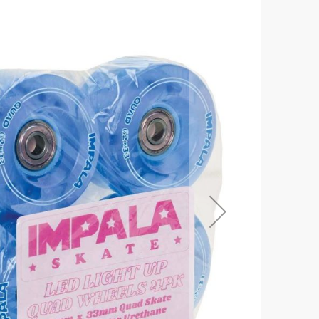
לסוף
של
גלריית
תמונות