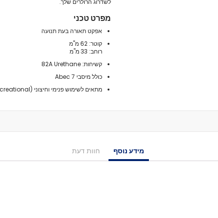
מיסבים לרולרבליידס
לשדרוג הרולרים שלך.
מעצורים
מפרט טכני
ספייסרים
אפקט תאורה בעת תנועה
ברגים
קוטר: ‎62 מ"מ
אבזמים
רוחב: ‎33 מ"מ
כָּאפ לרולרבליידס
קשיחות: ‎82A Urethane
גרב פנימית
כולל מיסבי Abec 7
אביזרים
מתאים לשימוש פנימי וחיצוני (Recreational)
מגף לרולרבליידס
גלגיליות - סקייטים
גלגיליות
חלקים
גלגלים לגלגיליות
מידע נוסף
חוות דעת
מיסבים לגלגיליות
סטופרים
מחליקיים
ציוד הגנה
מגנים