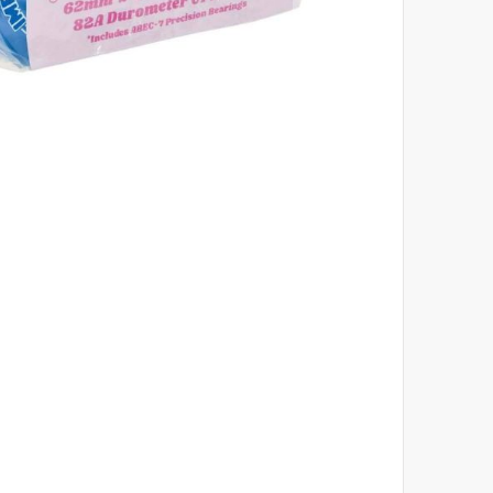
לדלג
להתחלה
של
גלריית
תמונות