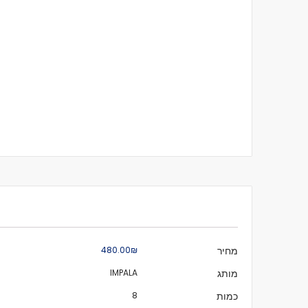
מידע
מחיר
₪‏480.00
נוסף
מותג
IMPALA
כמות
8