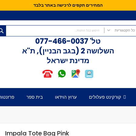
המחירים תקפים לרכישה באתר בלבד
כל הקטגוריות
טל'
077-466-0037
כל הקטגוריות
השלושה 2 (בגב הבניין), ת"א
קורקינטים
מדינת ישראל
קורקינט פעלולים
קורקינט לילדים
אופני איזון
חלקים לקורקינט
דק לקורקינט
קורקינט פעלולים
ערוץ הוידאו
בית ספר
פרזנטור
כידון לקורקינט
מזלג לקורקינט
גלגלים לקורקינט
קלאמפ לקורקינט
הֵדְסֵט לקורקינט
Impala Tote Bag Pink
גריפּים לכידון