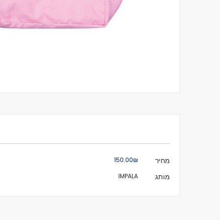
לדלג
להתחלה
של
גלריית
תמונות
מידע
מחיר
₪‏150.00
נוסף
מותג
IMPALA