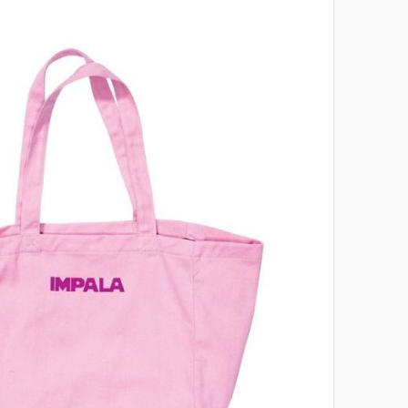
לסוף
של
גלריית
תמונות