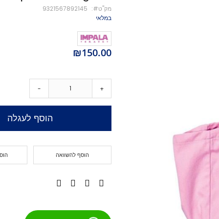
מק''ט
9321567892145
מיסבים לקורקינט
במלאי
ברגים לקורקינט
מעצור לקורקינט
פּגים לקורקינט
₪150.00
גריפּ טֵייפּ לקורקינט
POGO
Training Scooters
-
+
סקייטבורד
סקייטבורד סטריט
הוסף לעגלה
קארבר/מדמה גלישה
קרוזר
לונגבורד
הוסף להשוואה
הוס
סקייטבורד בהרכבה עצמית
קרשים
קרשים לסקייטבורד פעלולים
קרשים לקארבר/קרוזר
חלקים לסקייטבורד
גלגלים לסקייטבורד