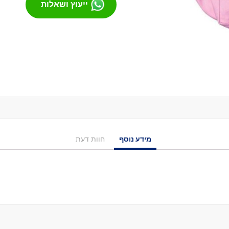
ייעוץ ושאלות
מסבים לסקייטבורד
צירים
גריפּ טֵייפּ
בושינגס
ברגים
הגבהות
טול
חומר סיכה
ספייסרים
אביזרים
מידע נוסף
חוות דעת
רולר בליידס
רולר בליידס למבוגרים
רולר בליידס לילדים
רולר בליידס משומש
חלקים לרולרבליידס
גלגלים
מרכבים