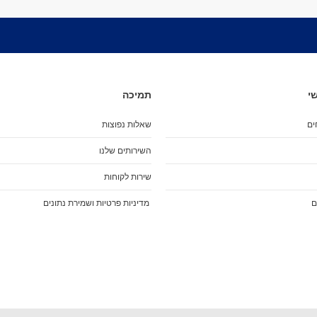
מיסבים לרולרבליידס
מעצורים
ספייסרים
ברגים
אבזמים
כָּאפ לרולרבליידס
י
תמיכה
גרב פנימית
ים
שאלות נפוצות
אביזרים
מגף לרולרבליידס
השירותים שלנו
גלגיליות - סקייטים
שירות לקוחות
גלגיליות
חלקים
ם
מדיניות פרטיות ושמירת נתונים
גלגלים לגלגיליות
מיסבים לגלגיליות
סטופרים
מחליקיים
ציוד הגנה
מגנים