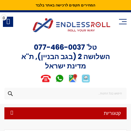
המחירים תקפים לרכישה באתר בלבד
Skip
to
0
Content
טל'
077-466-0037
השלושה 2 (בגב הבניין), ת"א
מדינת ישראל
חפש
קטגוריות