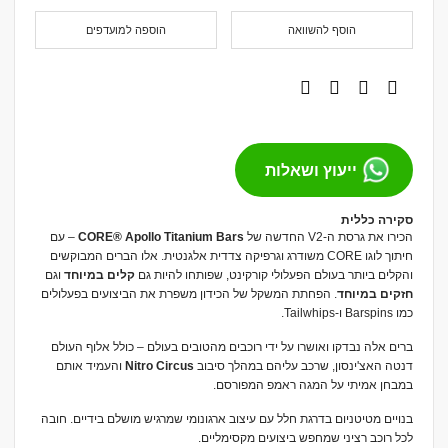
הוסף להשוואה
הוספה למועדפים
ייעוץ ושאלות
סקירה כללית
הכירו את גרסת ה-V2 החדשה של
CORE® Apollo Titanium Bars
– עם
חיתוך לוגו CORE משודרג וגרפיקה צדדית אלגנטית. אלו הברים המבוקשים
והקלים ביותר בעולם הפעלולי קורקינט, שפותחו להיות גם
קלים במיוחד
וגם
חזקים במיוחד
. הפחתת המשקל של הכידון משפרת את הביצועים בפעלולים
כמו Barspins ו-Tailwhips.
ברים אלה נבדקו ואושרו על ידי רוכבים מהטובים בעולם – כולל אלוף העולם
דנטה האצ'ינסון, שרכב עליהם במהלך סיבוב
Nitro Circus
והעמיד אותם
במבחן אמיתי על המגה ראמפ המפורסם.
בנויים מטיטניום בדרגת חלל עם עיצוב ארגונומי שמרגיש מושלם בידיים. חובה
לכל רוכב רציני שמחפש ביצועים מקסימליים.