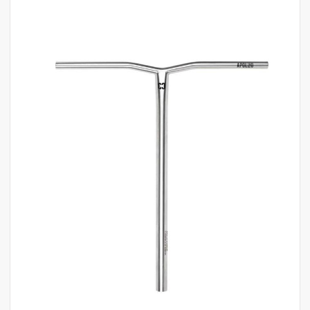
לדלג
לסוף
של
גלריית
תמונות