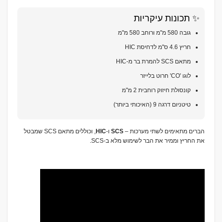
✨ תכונות עיקריות
גובה 580 מ"מ ורוחב 580 מ"מ
חריץ 4.6 ס"מ לדחיסת HIC
מתאם SCS להמרת בר מ-HIC
לוגו 'CO' חרוט בלייזר
קונסולת חיזוק רוחבית 2 מ"מ
טיטניום דרגה 9 (האיכותי ביותר)
הברים מתאימים לשתי מערכות –
SCS
ו-
HIC
, וכוללים מתאם SCS שמבטל
את החריץ וממיר את הבר לשימוש מלא ב-SCS.