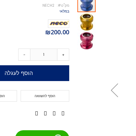
מק''ט
NECH2
מיסבים לקורקינט
במלאי
ברגים לקורקינט
מעצור לקורקינט
פּגים לקורקינט
₪200.00
גריפּ טֵייפּ לקורקינט
POGO
Training Scooters
-
+
סקייטבורד
סקייטבורד סטריט
הוסף לעגלה
קארבר/מדמה גלישה
קרוזר
לונגבורד
הוסף להשוואה
הוס
סקייטבורד בהרכבה עצמית
קרשים
קרשים לסקייטבורד פעלולים
קרשים לקארבר/קרוזר
חלקים לסקייטבורד
גלגלים לסקייטבורד