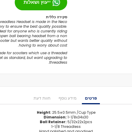
ייעוץ ושאלות
מסבים לסקייטבורד
צירים
סקירה כללית
readless Headset is made in the Neco
גריפּ טֵייפּ
ry to ensure the best quality possible.
בושינגס
deal for anyone who is currently riding
 open ball bearing headset from a non
ברגים
oter but wants better quality without
הגבהות
having to worry about cost.
טול
rade for scooters which use a threaded
t as standard, but want upgrading to
חומר סיכה
threadless.
ספייסרים
אביזרים
רולר בליידס
רולר בליידס למבוגרים
רולר בליידס לילדים
פרטים
מידע נוסף
חוות דעת
רולר בליידס משומש
חלקים לרולרבליידס
Height:
25.5±0.5mm /Cup Type
Dimension:
1-1/8x34x30
גלגלים
Ball Retainer:
5/32x22x2pcs
מרכבים
1-1/8 Threadless
Hand polished and anodised