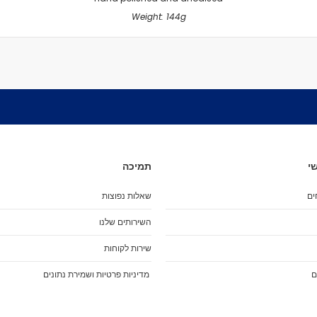
מיסבים לרולרבליידס
Weight: 144g
מעצורים
ספייסרים
ברגים
אבזמים
כָּאפ לרולרבליידס
גרב פנימית
אביזרים
מגף לרולרבליידס
גלגיליות - סקייטים
י
תמיכה
גלגיליות
חלקים
ים
שאלות נפוצות
גלגלים לגלגיליות
השירותים שלנו
מיסבים לגלגיליות
שירות לקוחות
סטופרים
מחליקיים
ם
מדיניות פרטיות ושמירת נתונים
ציוד הגנה
מגנים