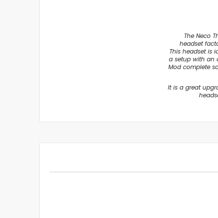
The Neco Th
headset facto
This headset is i
a setup with an
Mod complete sco
It is a great upg
headse