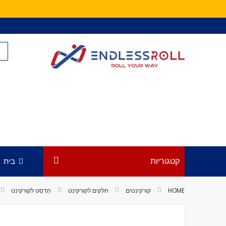
Skip
to
Content
קטגוריות
בית
HOME
קורקינטים
חלקים לקורקינט
הֵדְסֵט לקורקינט
לדלג