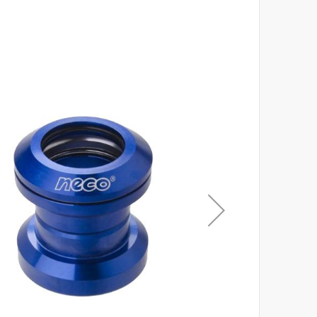
לסוף
של
גלריית
תמונות