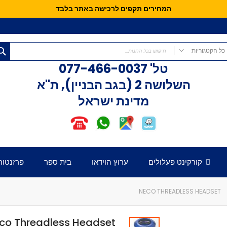
המחירים תקפים לרכישה באתר בלבד
כל הקטגוריות
טל'
077-466-0037
כל הקטגוריות
השלושה 2 (בגב הבניין), ת"א
קורקינטים
מדינת ישראל
קורקינט פעלולים
קורקינט לילדים
אופני איזון
חלקים לקורקינט
דק לקורקינט
קורקינט פעלולים
ערוץ הוידאו
בית ספר
פרזנטור
כידון לקורקינט
מזלג לקורקינט
גלגלים לקורקינט
NECO THREADLESS HEADSET
קלאמפ לקורקינט
הֵדְסֵט לקורקינט
co Threadless Headset
גריפּים לכידון