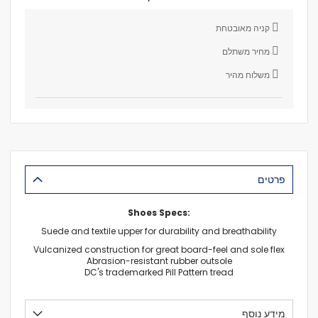
קניה מאובטחת
מחיר משתלם
משלוח מהיר
פרטים
Shoes Specs:
Suede and textile upper for durability and breathability
Vulcanized construction for great board-feel and sole flex
Abrasion-resistant rubber outsole
DC's trademarked Pill Pattern tread
מידע נוסף