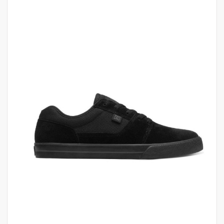
לדלג
לסוף
של
גלריית
תמונות