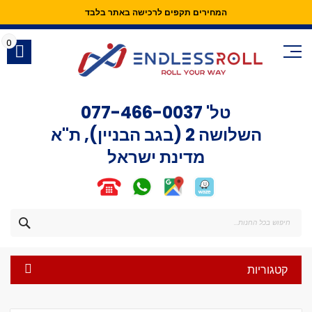
המחירים תקפים לרכישה באתר בלבד
Skip
to
0
Content
טל'
077-466-0037
השלושה 2 (בגב הבניין), ת"א
מדינת ישראל
חפש
קטגוריות