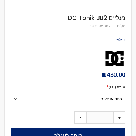
לדלג
נעליים DC Tonik BB2
להתחלה
של
מק''ט
302905BB2
גלריית
תמונות
במלאי
₪430.00
מידה (EU)
-
+
הוסף לעגלה