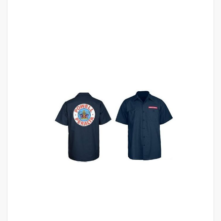
לדלג
לסוף
של
גלריית
תמונות