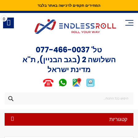
המחירים תקפים לרכישה באתר בלבד
Skip
to
0
Content
טל'
077-466-0037
השלושה 2 (בגב הבניין), ת"א
מדינת ישראל
חפש
קטגוריות