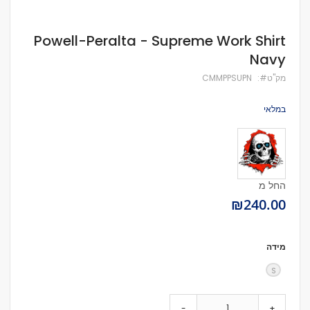
לדלג
Powell-Peralta - Supreme Work Shirt
להתחלה
Navy
של
גלריית
מק''ט
CMMPPSUPN
תמונות
במלאי
החל מ
₪240.00
מידה
S
-
+