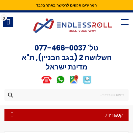
המחירים תקפים לרכישה באתר בלבד
Skip
to
0
Content
טל'
077-466-0037
השלושה 2 (בגב הבניין), ת"א
מדינת ישראל
חפש
קטגוריות