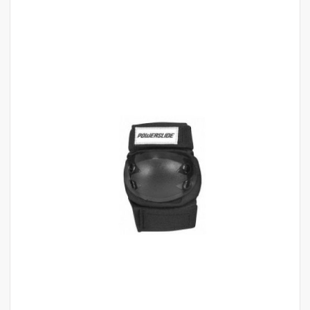
לדלג
לסוף
של
גלריית
תמונות