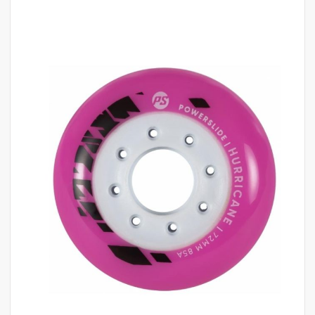
לדלג
לסוף
של
גלריית
תמונות