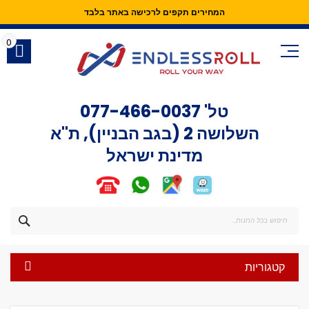
המחירים תקפים לרכישה באתר בלבד
Skip
to
0
Content
טל'
077-466-0037
השלושה 2 (בגב הבניין), ת"א
מדינת ישראל
חפש
קטגוריות