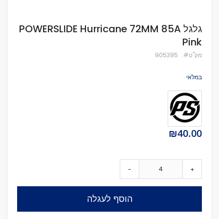
לדלג
גלגל POWERSLIDE Hurricane 72MM 85A
להתחלה
Pink
של
גלריית
מק''ט
905395
תמונות
במלאי
₪40.00
-
+
הוסף לעגלה