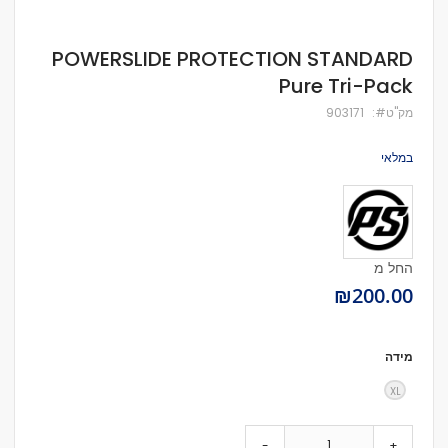
לדלג
POWERSLIDE PROTECTION STANDARD
להתחלה
Pure Tri-Pack
של
גלריית
מק''ט
903171
תמונות
במלאי
החל מ
₪200.00
מידה
XL
-
+