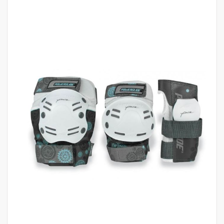
לדלג
לסוף
של
גלריית
תמונות