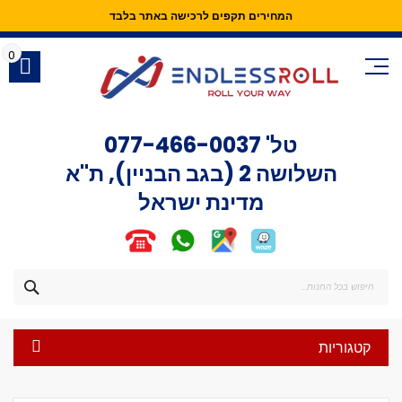
המחירים תקפים לרכישה באתר בלבד
Skip
to
0
Content
טל'
077-466-0037
השלושה 2 (בגב הבניין), ת"א
מדינת ישראל
חפש
קטגוריות