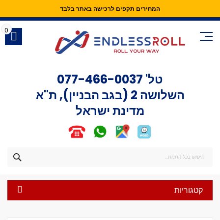
המחירים תקפים לרכישה באתר בלבד
Skip
to
0
Content
טל'
077-466-0037
השלושה 2 (בגב הבניין), ת"א
מדינת ישראל
חפש
קטגוריות