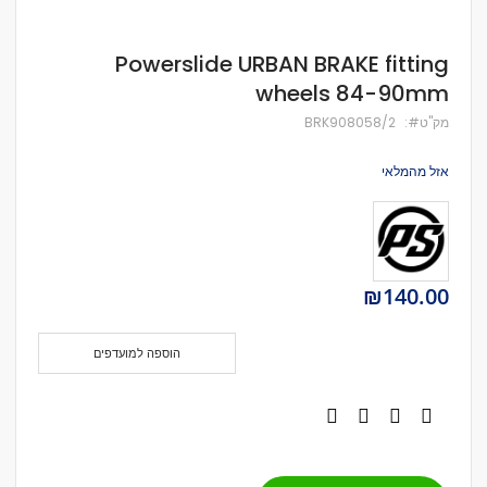
לדלג
Powerslide URBAN BRAKE fitting
להתחלה
wheels 84-90mm
של
גלריית
מק''ט
BRK908058/2
תמונות
אזל מהמלאי
₪140.00
הוספה למועדפים