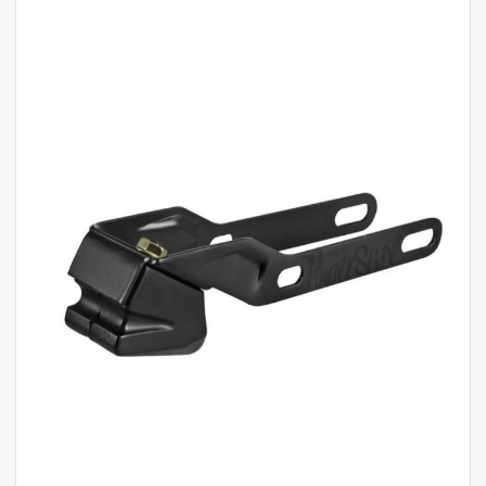
לדלג
לסוף
של
גלריית
תמונות