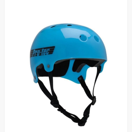
לדלג
לסוף
של
גלריית
תמונות