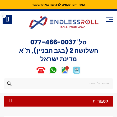
המחירים תקפים לרכישה באתר בלבד
Skip
to
0
Content
טל'
077-466-0037
השלושה 2 (בגב הבניין), ת"א
מדינת ישראל
חפש
קטגוריות