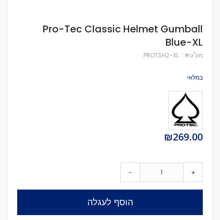
לדלג
Pro-Tec Classic Helmet Gumball
להתחלה
Blue-XL
של
גלריית
מק''ט
PROTSH2-XL
תמונות
במלאי
₪269.00
-
+
הוסף לעגלה