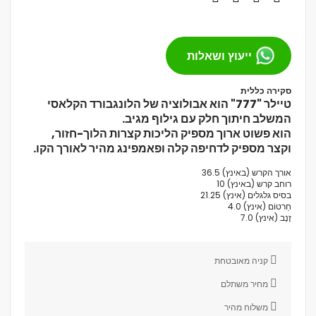
ייעוץ ושאלות
סקירה כללית
טיילר "777" הוא אבולוציה של הלונגבורד הקלאסי
המשלב חיתוך חלק עם גילוף מגיב.
הוא פשוט ארוך מספיק הליכות קצרות הלוך-חזור,
וקצר מספיק לדחיפה קלה ופאמפינג מהיר לאורך הקו.
אורך הקרש (באינץ) 36.5
רוחב קרש (באינץ) 10
בסיס גלגלים (אינץ) 21.25
חַרטוֹם (אינץ) 4.0
זָנָב (אינץ) 7.0
קניה מאובטחת
מחיר משתלם
משלוח מהיר