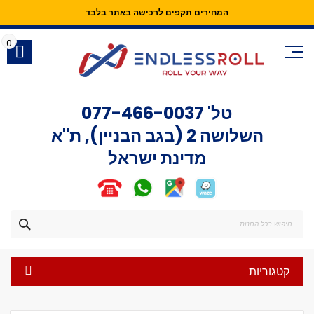
המחירים תקפים לרכישה באתר בלבד
Skip
to
0
Content
טל'
077-466-0037
השלושה 2 (בגב הבניין), ת"א
מדינת ישראל
חפש
קטגוריות