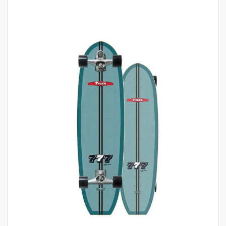
לדלג
לסוף
של
גלריית
תמונות