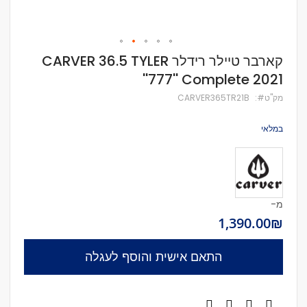
לדלג
קארבר טיילר רידלר CARVER 36.5 TYLER
להתחלה
''777'' Complete 2021
של
גלריית
מק''ט
CARVER365TR21B
תמונות
במלאי
מ-
₪‏1,390.00
התאם אישית והוסף לעגלה