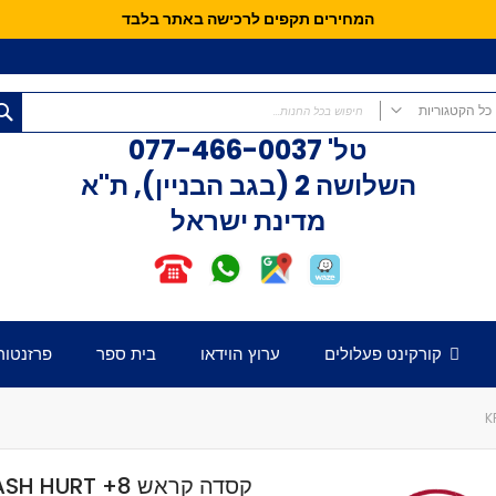
המחירים תקפים לרכישה באתר בלבד
כל הקטגוריות
טל'
077-466-0037
כל הקטגוריות
השלושה 2 (בגב הבניין), ת"א
קורקינטים
מדינת ישראל
קורקינט פעלולים
קורקינט לילדים
אופני איזון
חלקים לקורקינט
דק לקורקינט
קורקינט פעלולים
ערוץ הוידאו
בית ספר
פרזנטור
כידון לקורקינט
מזלג לקורקינט
גלגלים לקורקינט
קלאמפ לקורקינט
הֵדְסֵט לקורקינט
קסדה קראש 8+ KRASH HURT
גריפּים לכידון