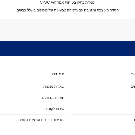
מיסבים לרולרבליידס
עומדת בתקן בטיחות אמריקאי CPSC
מעצורים
קסדה מעוצבת ומגניבה עם גרפיקה צבעונית של מעוינים בשלל צבעים
ספייסרים
ברגים
אבזמים
כָּאפ לרולרבליידס
גרב פנימית
אביזרים
מגף לרולרבליידס
גלגיליות - סקייטים
י
תמיכה
גלגיליות
חלקים
ים
שאלות נפוצות
גלגלים לגלגיליות
השירותים שלנו
מיסבים לגלגיליות
סטופרים
שירות לקוחות
מחליקיים
ם
מדיניות פרטיות ושמירת נתונים
ציוד הגנה
מגנים