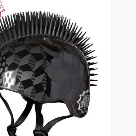
לסוף
של
גלריית
תמונות