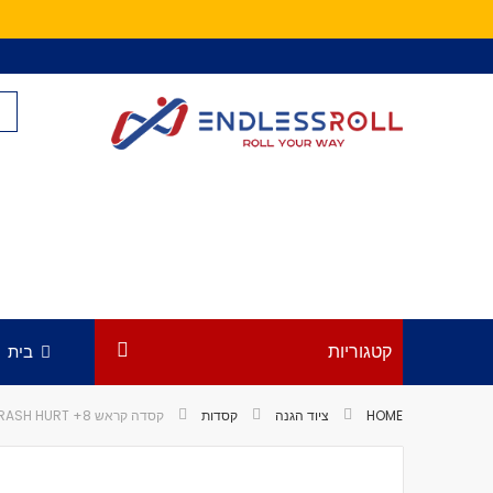
Skip
to
Content
קטגוריות
בית
HOME
ציוד הגנה
קסדות
קסדה קראש 8+ KRASH HURT
לדלג