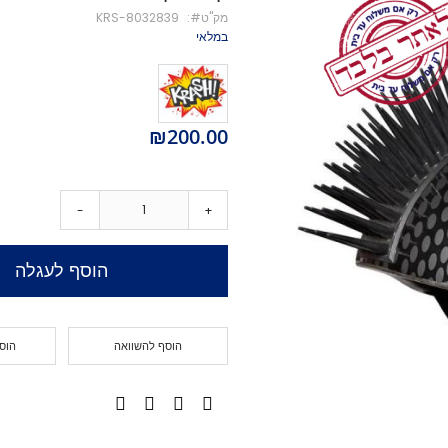
מק''ט
KRS-8032839
מיסבים לקורקינט
במלאי
ברגים לקורקינט
מעצור לקורקינט
פּגים לקורקינט
גריפּ טֵייפּ לקורקינט
₪200.00
POGO
Training Scooters
סקייטבורד
-
+
סקייטבורד סטריט
קארבר/מדמה גלישה
הוסף לעגלה
קרוזר
לונגבורד
סקייטבורד בהרכבה עצמית
הוסף להשוואה
הוס
קרשים
קרשים לסקייטבורד פעלולים
קרשים לקארבר/קרוזר
חלקים לסקייטבורד
גלגלים לסקייטבורד