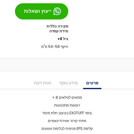
מסבים לסקייטבורד
ייעוץ ושאלות
צירים
גריפּ טֵייפּ
סקירה כללית
בושינגס
מידת קסדה
ברגים
גיל 8+
הגבהות
היקף 54-58 ס"מ
טול
חומר סיכה
ספייסרים
אביזרים
רולר בליידס
פרטים
מידע נוסף
חוות דעת
רולר בליידס למבוגרים
רולר בליידס לילדים
מתאים לגילאים 8 +
רולר בליידס משומש
רצועות מתכווננות
חלקים לרולרבליידס
ציפוי EXOTUFF בעיצוב תלת מימד
גלגלים
פתחי קירור אווירודינאמיים
מרכבים
קליפת EPS פנימית לבלימת זעזועים