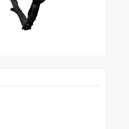
לדלג
להתחלה
של
גלריית
תמונות