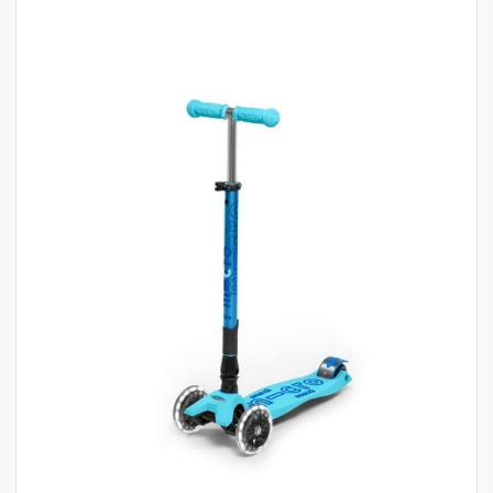
לדלג
לסוף
של
גלריית
תמונות