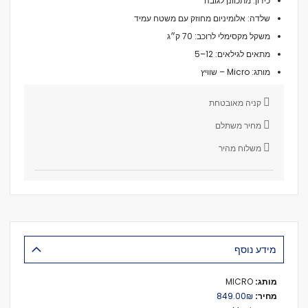
כידון: מתכוונן לגובה
שלדה: אלומיניום מחוזק עם משטח עמיד
משקל מקסימלי לרוכב: ‎70 ק״ג
מתאים לגילאים: ‎5–12
מותג: Micro – שוויץ
קניה מאובטחת
מחיר משתלם
משלוח מהיר
מידע נוסף
מידע
MICRO
נוסף
₪‏849.00