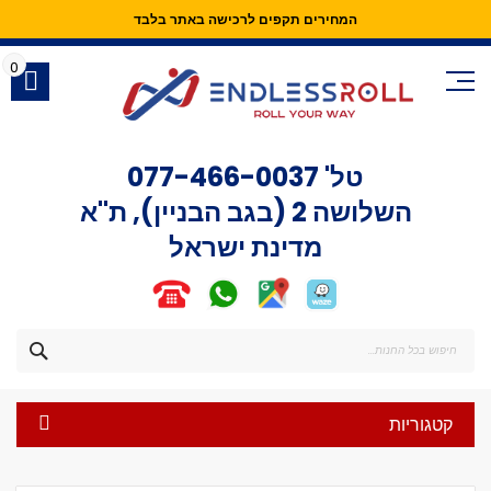
המחירים תקפים לרכישה באתר בלבד
Skip
to
0
Content
טל'
077-466-0037
השלושה 2 (בגב הבניין), ת"א
מדינת ישראל
חפש
קטגוריות