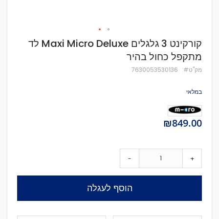
לדלג
קורקינט 3 גלגלים Maxi Micro Deluxe לד
להתחלה
מתקפל כחול בהיר
של
גלריית
מק''ט
7630053530136
תמונות
במלאי
₪849.00
-
+
הוסף לעגלה