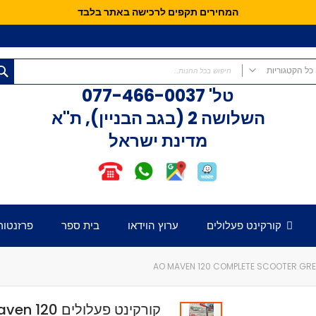
המחירים תקפים לרכישה באתר בלבד
כל הקטגוריות
טל'
077-466-0037
כל הקטגוריות
השלושה 2 (בגב הבניין), ת"א
קורקינטים
מדינת ישראל
קורקינט פעלולים
קורקינט לילדים
אופני איזון
חלקים לקורקינט
דק לקורקינט
קורקינט פעלולים
ערוץ הוידאו
בית ספר
פרזנטור
כידון לקורקינט
מזלג לקורקינט
גלגלים לקורקינט
קלאמפ לקורקינט
הֵדְסֵט לקורקינט
קורקינט פעלולים 0
גריפּים לכידון