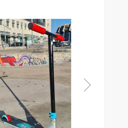
לסוף
של
גלריית
תמונות