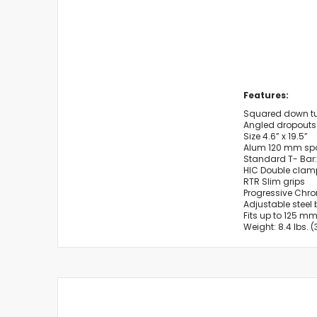
Features:
Squared down t
Angled dropouts
Size 4.6” x 19.5”
Alum 120 mm sp
Standard T- Bar: 
HIC Double clam
RTR Slim grips
Progressive Chro
Adjustable steel 
Fits up to 125 m
Weight: 8.4 lbs. (