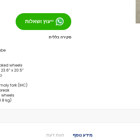
מסבים לסקייטבורד
צירים
ייעוץ ושאלות
גריפּ טֵייפּ
בושינגס
סקירה כללית
ברגים
הגבהות
ube
טול
חומר סיכה
oked wheels
23.6” x 20.5”
ספייסרים
p
אביזרים
moly fork (IHC)
רולר בליידס
break
רולר בליידס למבוגרים
m wheels
3.8 kg)
רולר בליידס לילדים
רולר בליידס משומש
חלקים לרולרבליידס
גלגלים
מרכבים
מידע נוסף
חוות דעת