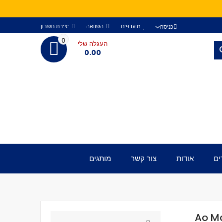
מועדפים
השוואה
יצירת חשבון
כניסה
0
העגלה שלי
חפש
0.00
ים
אודות
צור קשר
מותגים
Ao Maven 12