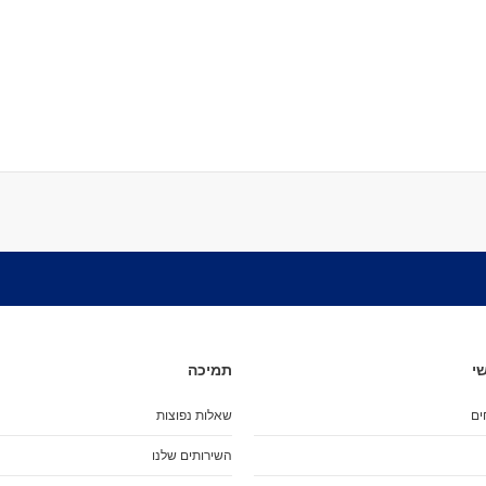
מארז מגנים
מגני בִּרְכַּיִים
מגני מרפקים
מגני שורש כף יד
כפפות סלייד
מגן אגן
שינר
קסדות
הלבשה
ביגוד
חולצות (שרוול קצר)
חולצות (שרוול ארוך)
גוּפִיות
חולצות מכופתרות
י
תמיכה
סווטשירט
קפוצ'ונים
ים
שאלות נפוצות
מְעִיל
השירותים שלנו
Pants