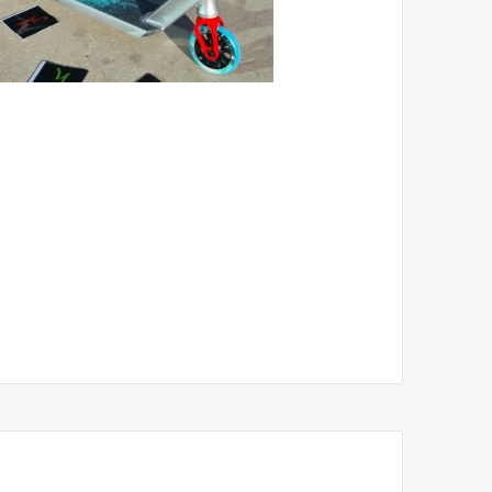
לדלג
להתחלה
של
גלריית
תמונות