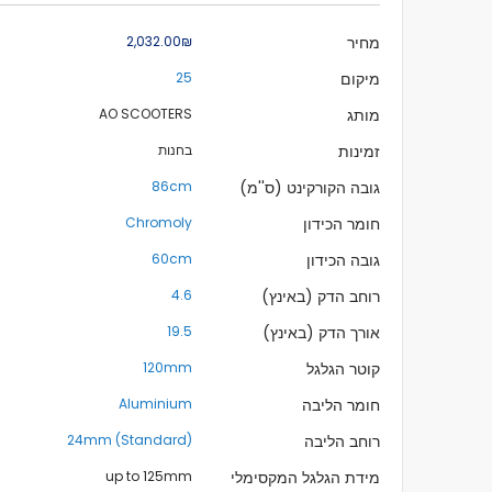
מידע
מחיר
₪‏2,032.00
נוסף
מיקום
25
מותג
AO SCOOTERS
זמינות
בחנות
גובה הקורקינט (ס''מ)
86cm
חומר הכידון
Chromoly
גובה הכידון
60cm
רוחב הדק (באינץ)
4.6
אורך הדק (באינץ)
19.5
קוטר הגלגל
120mm
חומר הליבה
Aluminium
רוחב הליבה
24mm (Standard)
מידת הגלגל המקסימלי
up to 125mm