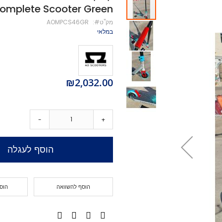
omplete Scooter Green
מיסבים לקורקינט
מק''ט
AOMPCS46GR
ברגים לקורקינט
במלאי
מעצור לקורקינט
פּגים לקורקינט
גריפּ טֵייפּ לקורקינט
POGO
₪2,032.00
Training Scooters
סקייטבורד
סקייטבורד סטריט
-
+
קארבר/מדמה גלישה
קרוזר
הוסף לעגלה
לונגבורד
סקייטבורד בהרכבה עצמית
קרשים
קרשים לסקייטבורד פעלולים
הוסף להשוואה
הוס
קרשים לקארבר/קרוזר
חלקים לסקייטבורד
גלגלים לסקייטבורד