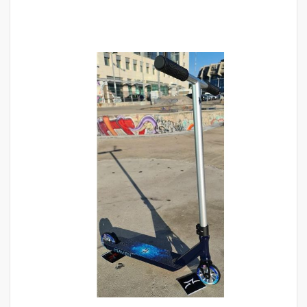
לדלג
לסוף
של
גלריית
תמונות