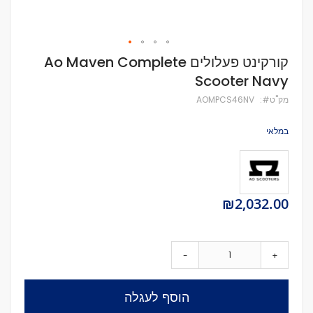
לדלג
קורקינט פעלולים Ao Maven Complete
להתחלה
Scooter Navy
של
גלריית
מק''ט
AOMPCS46NV
תמונות
במלאי
₪2,032.00
-
+
הוסף לעגלה