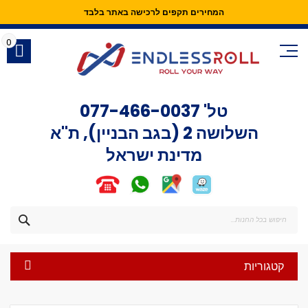
המחירים תקפים לרכישה באתר בלבד
Skip
to
0
Content
טל'
077-466-0037
השלושה 2 (בגב הבניין), ת"א
מדינת ישראל
חפש
קטגוריות