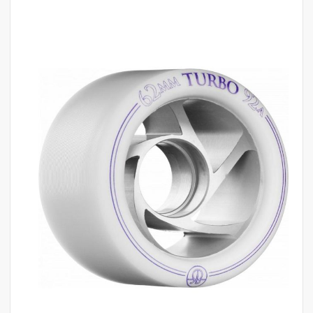
לדלג
לסוף
של
גלריית
תמונות