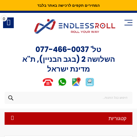
המחירים תקפים לרכישה באתר בלבד
Skip
to
0
Content
טל'
077-466-0037
השלושה 2 (בגב הבניין), ת"א
מדינת ישראל
חפש
קטגוריות