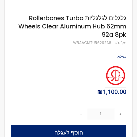
לדלג
גלגלים לגלגליות Rollerbones Turbo
להתחלה
Wheels Clear Aluminum Hub 62mm
של
גלריית
92a 8pk
תמונות
מק''ט
WRAACMTUR6292A8
במלאי
₪1,100.00
-
+
הוסף לעגלה