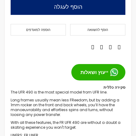
הוסף לעגלה
הוסף להשוואה
הוספה למועדפים
ייעוץ ושאלות
סקירה כללית
The UFR 490 is the most special model from UFR line.
Long frames usually mean less FReedom, but by adding a
1mm rocker on the front and back wheels, you’ll have the
manoeuvrability and effortless spins and turns, without
loosing any power transfer.
With all these features, the FR UFR 490 are without a doubt a
skating experience you won't forget.
LINERS:
FR LINER