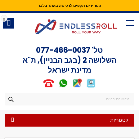
המחירים תקפים לרכישה באתר בלבד
Skip
to
0
Content
טל'
077-466-0037
השלושה 2 (בגב הבניין), ת"א
מדינת ישראל
חפש
קטגוריות