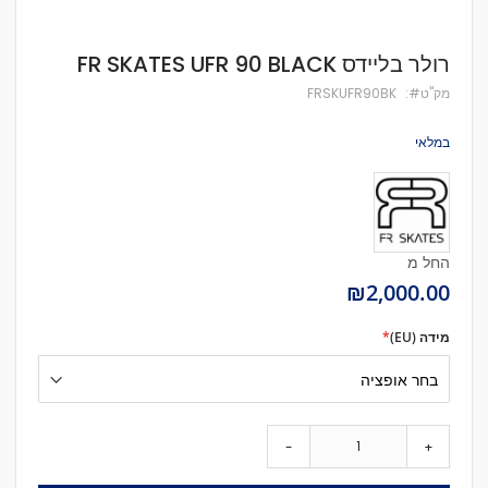
לדלג
רולר בליידס FR SKATES UFR 90 BLACK
להתחלה
של
מק''ט
FRSKUFR90BK
גלריית
תמונות
במלאי
החל מ
₪2,000.00
מידה (EU)
-
+