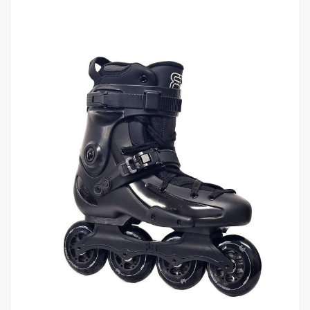
לדלג
לסוף
של
גלריית
תמונות