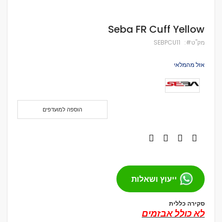
לדלג
Seba FR Cuff Yellow
להתחלה
של
מק''ט
SEBPCU11
גלריית
תמונות
אזל מהמלאי
הוספה למועדפים
ייעוץ ושאלות
סקירה כללית
לא כולל אבזמים