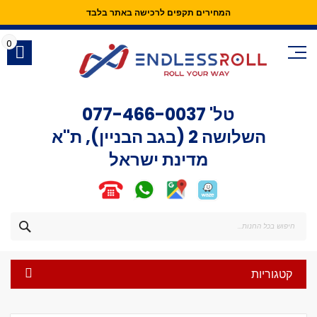
המחירים תקפים לרכישה באתר בלבד
Skip
to
0
Content
טל'
077-466-0037
השלושה 2 (בגב הבניין), ת"א
מדינת ישראל
חפש
קטגוריות