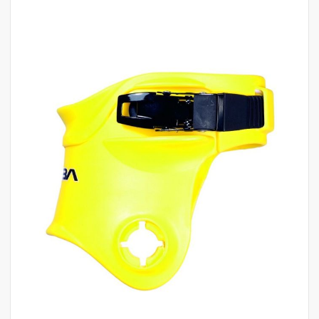
לדלג
לסוף
של
גלריית
תמונות