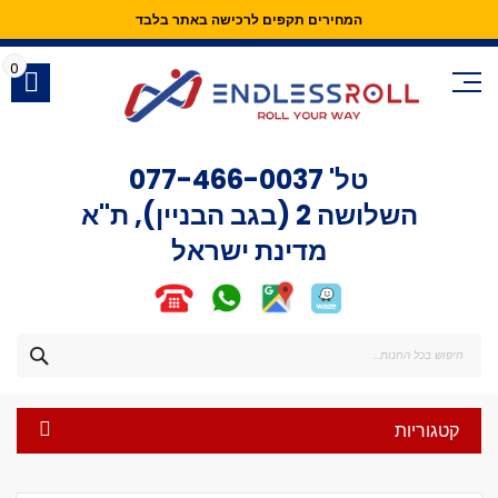
המחירים תקפים לרכישה באתר בלבד
Skip
to
0
Content
טל'
077-466-0037
השלושה 2 (בגב הבניין), ת"א
מדינת ישראל
חפש
קטגוריות