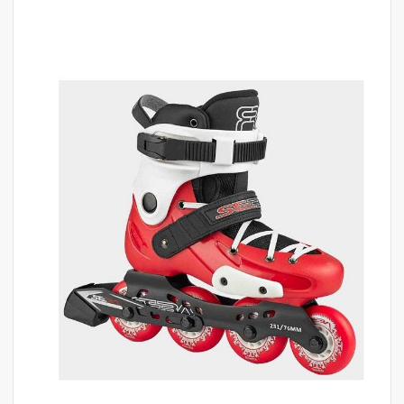
לדלג
לסוף
של
גלריית
תמונות