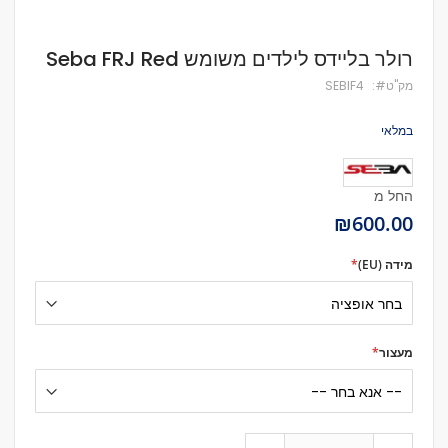
לדלג
רולר בליידס לילדים משומש Seba FRJ Red
להתחלה
של
מק''ט
SEBIF4
גלריית
תמונות
במלאי
החל מ
₪600.00
מידה (EU)
מעצור