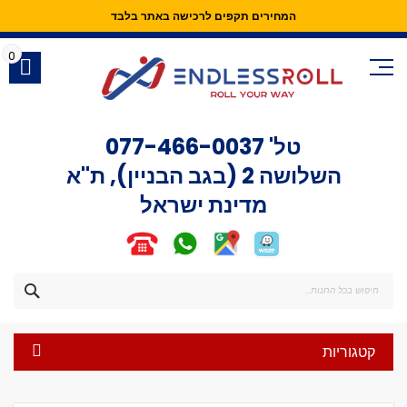
המחירים תקפים לרכישה באתר בלבד
Skip
to
0
Content
טל'
077-466-0037
השלושה 2 (בגב הבניין), ת"א
מדינת ישראל
חפש
קטגוריות