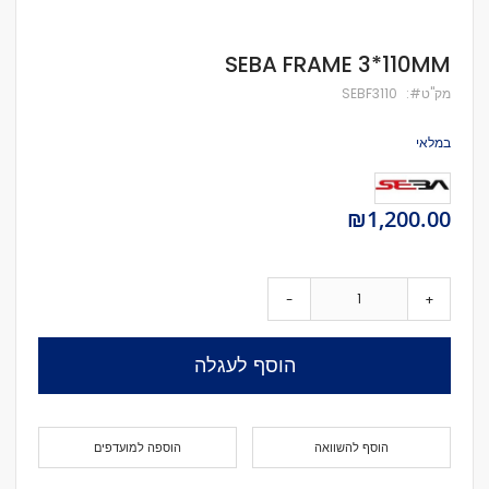
לדלג
SEBA FRAME 3*110MM
להתחלה
של
מק''ט
SEBF3110
גלריית
תמונות
במלאי
₪1,200.00
-
+
הוסף לעגלה
הוסף להשוואה
הוספה למועדפים