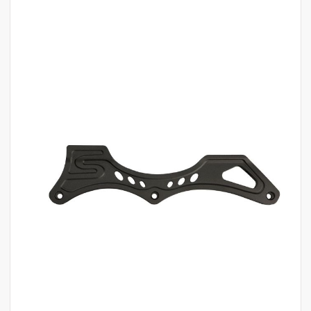
לדלג
לסוף
של
גלריית
תמונות