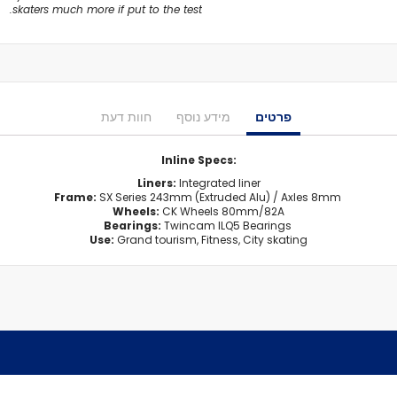
מיסבים לרולרבליידס
skaters much more if put to the test.
מעצורים
ספייסרים
ברגים
אבזמים
כָּאפ לרולרבליידס
פרטים
מידע נוסף
חוות דעת
גרב פנימית
אביזרים
Inline Specs:
מגף לרולרבליידס
Liners:
Integrated liner
Frame:
SX Series 243mm (Extruded Alu) / Axles 8mm
גלגיליות - סקייטים
Wheels:
CK Wheels 80mm/82A
גלגיליות
Bearings:
Twincam ILQ5 Bearings
Use:
Grand tourism, Fitness, City skating
חלקים
גלגלים לגלגיליות
מיסבים לגלגיליות
סטופרים
מחליקיים
ציוד הגנה
מגנים