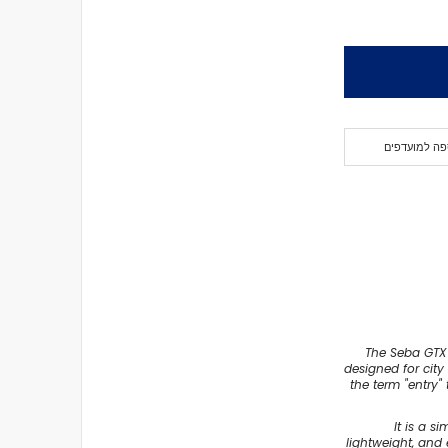
פה למועדפים
The Seba GTX 
designed for city 
the term "entry"
It is a s
lightweight, and