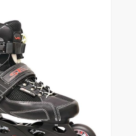
לסוף
של
גלריית
תמונות