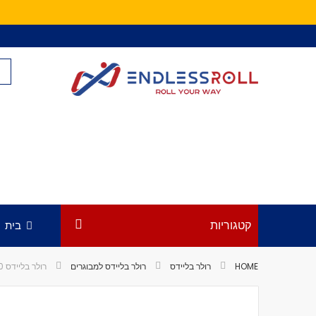
Skip
to
Content
קטגוריות
בית
HOME
רולר בליידס
רולר בליידס למבוגרים
רולר בליידס SEBA GTX 80
לדלג