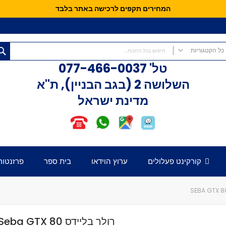
המחירים תקפים לרכישה באתר בלבד
כל הקטגוריות
טל'
077-466-0037
כל הקטגוריות
השלושה 2 (בגב הבניין), ת"א
קורקינטים
מדינת ישראל
קורקינט פעלולים
קורקינט לילדים
אופני איזון
חלקים לקורקינט
דק לקורקינט
קורקינט פעלולים
ערוץ הוידאו
בית ספר
פרזנטור
כידון לקורקינט
מזלג לקורקינט
גלגלים לקורקינט
קלאמפ לקורקינט
הֵדְסֵט לקורקינט
רולר בליידס Seba GTX 80
גריפּים לכידון