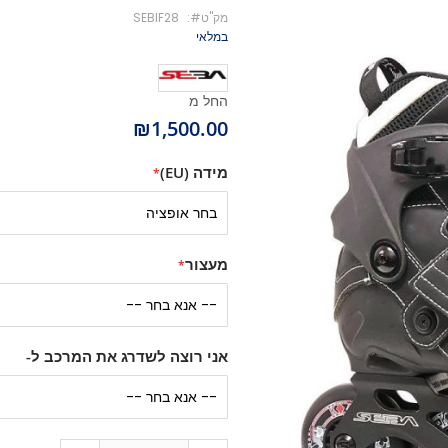
מק''ט
SEBIF28
מיסבים לקורקינט
במלאי
ברגים לקורקינט
מעצור לקורקינט
פּגים לקורקינט
החל מ
גריפּ טֵייפּ לקורקינט
₪1,500.00
POGO
מידה (EU)
Training Scooters
סקייטבורד
סקייטבורד סטריט
קארבר/מדמה גלישה
מעצור
קרוזר
לונגבורד
סקייטבורד בהרכבה עצמית
קרשים
אני רוצה לשדרג את המרכב ל-
קרשים לסקייטבורד פעלולים
קרשים לקארבר/קרוזר
חלקים לסקייטבורד
גלגלים לסקייטבורד