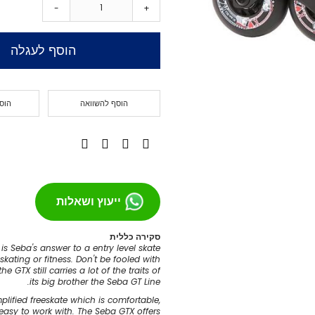
-
+
מסבים לסקייטבורד
צירים
הוסף לעגלה
גריפּ טֵייפּ
בושינגס
ברגים
הוסף להשוואה
הוס
הגבהות
טול
חומר סיכה
ספייסרים
אביזרים
רולר בליידס
ייעוץ ושאלות
רולר בליידס למבוגרים
רולר בליידס לילדים
סקירה כללית
רולר בליידס משומש
is Seba's answer to a entry level skate
skating or fitness.
Don't be fooled with
חלקים לרולרבליידס
the GTX still carries a lot of the traits of
גלגלים
its big brother the Seba GT Line.
מרכבים
implified freeskate which is comfortable,
 easy to work with.
The Seba GTX offers