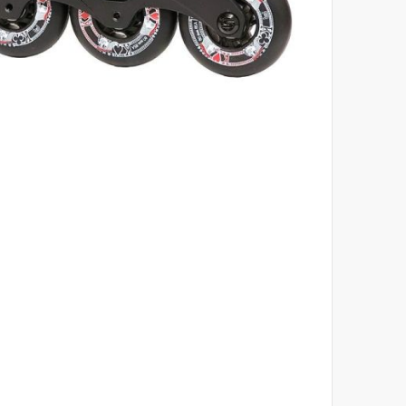
לדלג
להתחלה
של
גלריית
תמונות