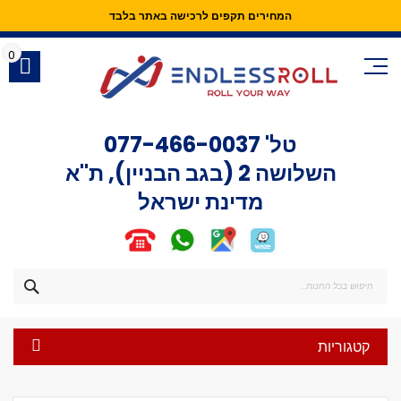
המחירים תקפים לרכישה באתר בלבד
Skip
to
0
Content
טל'
077-466-0037
השלושה 2 (בגב הבניין), ת"א
מדינת ישראל
חפש
קטגוריות