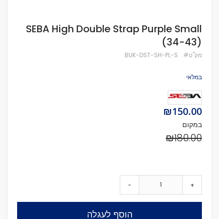
לדלג
SEBA High Double Strap Purple Small
להתחלה
(34-43)
של
גלריית
מק''ט
BUK-DST-SH-PL-S
תמונות
במלאי
Special
₪150.00
Price
במקום
₪180.00
-
+
הוסף לעגלה