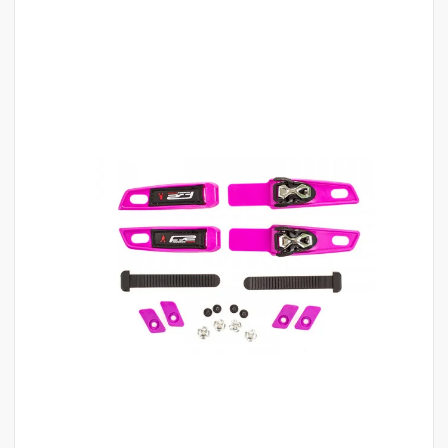
לדלג
לסוף
של
גלריית
תמונות