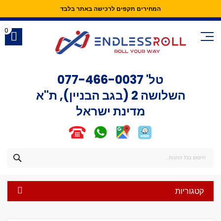
המחירים תקפים לרכישה באתר בלבד
Skip
to
0
Content
טל'
077-466-0037
השלושה 2 (בגב הבניין), ת"א
מדינת ישראל
חפש
קטגוריות