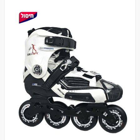
לדלג
לסוף
של
גלריית
תמונות