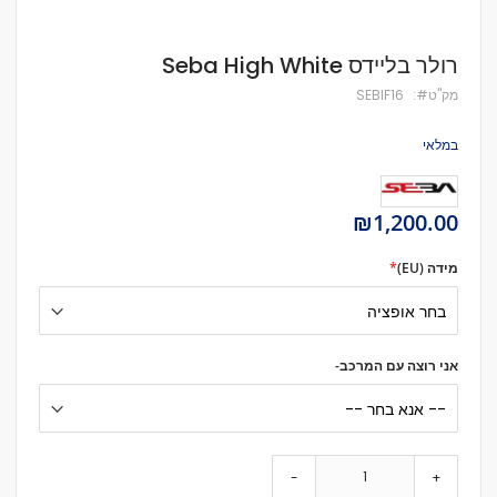
לדלג
רולר בליידס Seba High White
להתחלה
של
מק''ט
SEBIF16
גלריית
תמונות
במלאי
₪1,200.00
מידה (EU)
אני רוצה עם המרכב-
-
+