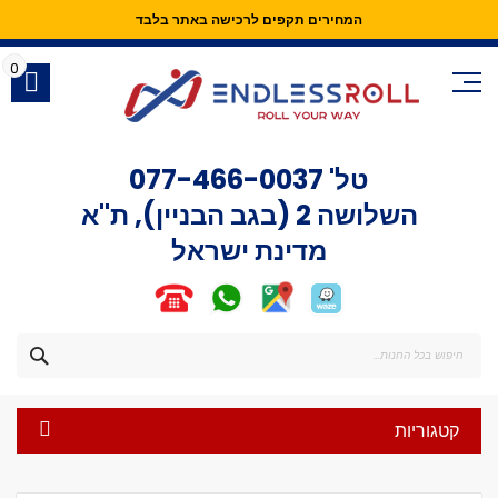
המחירים תקפים לרכישה באתר בלבד
Skip
to
0
Content
טל'
077-466-0037
השלושה 2 (בגב הבניין), ת"א
מדינת ישראל
חפש
קטגוריות