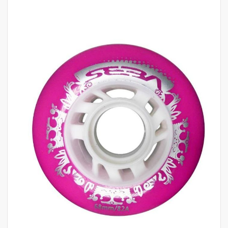
לדלג
לסוף
של
גלריית
תמונות