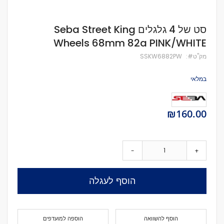
לדלג
סט של 4 גלגלים Seba Street King
להתחלה
Wheels 68mm 82a PINK/WHITE
של
גלריית
מק''ט
SSKW6882PW
תמונות
במלאי
₪160.00
-
+
הוסף לעגלה
הוסף להשוואה
הוספה למועדפים