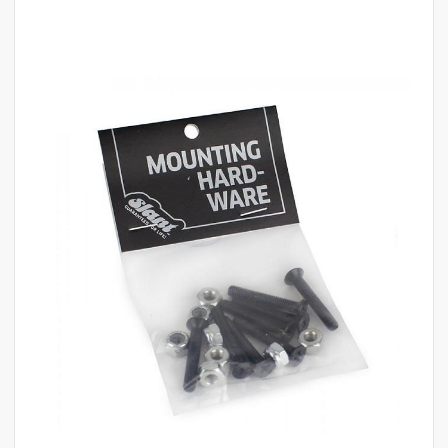
לדלג
לסוף
של
גלריית
תמונות