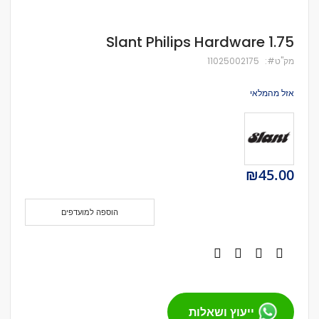
לדלג
Slant Philips Hardware 1.75
להתחלה
של
מק''ט
11025002175
גלריית
תמונות
אזל מהמלאי
₪45.00
הוספה למועדפים
ייעוץ ושאלות