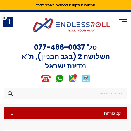
המחירים תקפים לרכישה באתר בלבד
Skip
to
0
Content
טל'
077-466-0037
השלושה 2 (בגב הבניין), ת"א
מדינת ישראל
חפש
קטגוריות