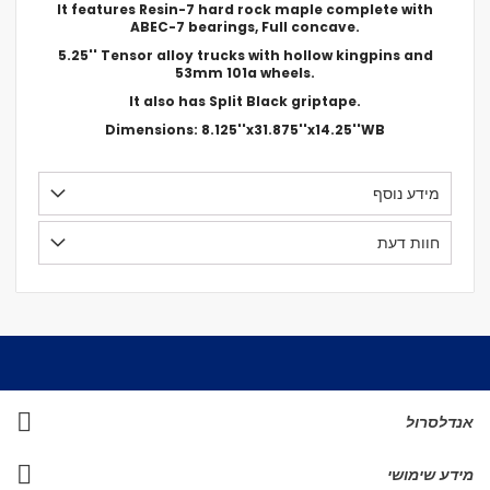
It features Resin-7 hard rock maple complete with
ABEC-7 bearings, Full concave.
5.25'' Tensor alloy trucks with hollow kingpins and
53mm 101a wheels.
It also has Split Black griptape.
Dimensions: 8.125''x31.875''x14.25''WB
מידע נוסף
חוות דעת
אנדלסרול
מידע שימושי