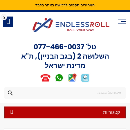
המחירים תקפים לרכישה באתר בלבד
Skip
to
0
Content
טל'
077-466-0037
השלושה 2 (בגב הבניין), ת"א
מדינת ישראל
חפש
קטגוריות