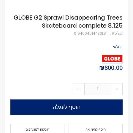
לדלג
GLOBE G2 Sprawl Disappearing Trees
להתחלה
Skateboard complete 8.125
של
גלריית
מק''ט
0194604014430LST
תמונות
במלאי
₪800.00
-
+
הוסף לעגלה
הוסף להשוואה
הוספה למועדפים