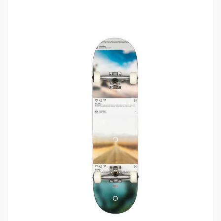
לדלג
לסוף
של
גלריית
תמונות