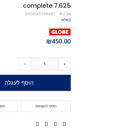
complete 7.625
מיסבים לקורקינט
מק''ט
0608145399487
ברגים לקורקינט
במלאי
מעצור לקורקינט
פּגים לקורקינט
גריפּ טֵייפּ לקורקינט
₪450.00
POGO
Training Scooters
סקייטבורד
-
+
סקייטבורד סטריט
קארבר/מדמה גלישה
הוסף לעגלה
קרוזר
לונגבורד
סקייטבורד בהרכבה עצמית
הוסף להשוואה
הוס
קרשים
קרשים לסקייטבורד פעלולים
קרשים לקארבר/קרוזר
חלקים לסקייטבורד
גלגלים לסקייטבורד