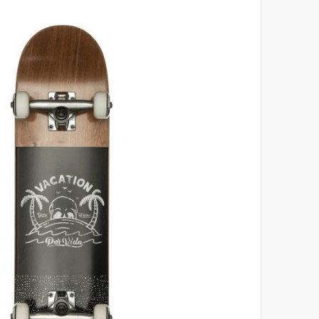
לסוף
של
גלריית
תמונות