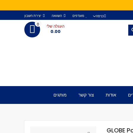
מועדפים
השוואה
יצירת חשבון
כניסה
0
העגלה שלי
חפש
0.00
ים
אודות
צור קשר
מותגים
GLOBE Po