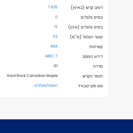
רוחב קרש (באינץ)
7.625
בסיס גלגלים
0
בסיס גלגלים (אינץ)
12
קוטר הגלגל (מ''מ)
52
קשיחות
99A
דירוג המסב
ABEC 7
סדרה
G1
חומר הקרש
Hard Rock Canadian Maple
סוג סקייטבורד
רמפות/פעלולים