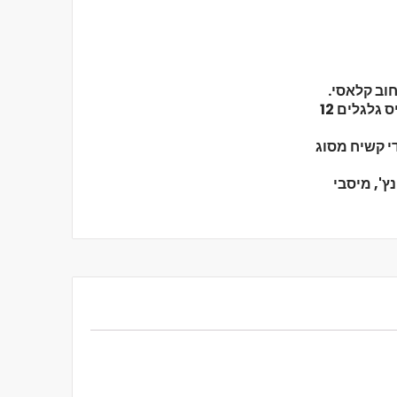
גודל 7.6 אינץ' x 29.25 אינץ' ובסיס גלגלים 12
פל קנדי קשיח מסוג
ם Tensor בגודל 5.0 אינץ', מיסבי