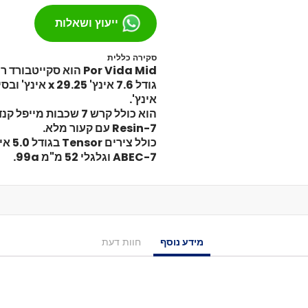
מסבים לסקייטבורד
ייעוץ ושאלות
צירים
גריפּ טֵייפּ
סקירה כללית
Por Vida Mid הוא סקייטבורד רחוב קלאסי.
בושינגס
ברגים
אינץ'.
הגבהות
הוא כולל קרש 7 שכבות מיי
טול
Resin-7 עם קעור מלא.
חומר סיכה
כולל צירי
ספייסרים
ABEC-7 וגלגלי 52 מ"מ 99a.
אביזרים
רולר בליידס
רולר בליידס למבוגרים
רולר בליידס לילדים
רולר בליידס משומש
מידע נוסף
חוות דעת
חלקים לרולרבליידס
גלגלים
מרכבים