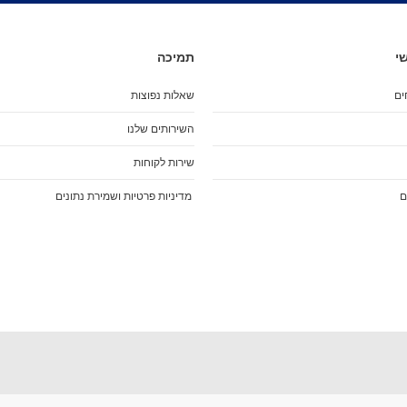
מארז מגנים
מגני בִּרְכַּיִים
מגני מרפקים
י
תמיכה
מגני שורש כף יד
כפפות סלייד
ים
שאלות נפוצות
מגן אגן
השירותים שלנו
שינר
קסדות
שירות לקוחות
הלבשה
ם
מדיניות פרטיות ושמירת נתונים
ביגוד
חולצות (שרוול קצר)
חולצות (שרוול ארוך)
גוּפִיות
חולצות מכופתרות
סווטשירט
קפוצ'ונים
מְעִיל
Pants