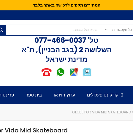
המחירים תקפים לרכישה באתר בלבד
כל הקטגוריות
טל'
077-466-0037
כל הקטגוריות
השלושה 2 (בגב הבניין), ת"א
קורקינטים
מדינת ישראל
קורקינט פעלולים
קורקינט לילדים
אופני איזון
חלקים לקורקינט
דק לקורקינט
קורקינט פעלולים
ערוץ הוידאו
בית ספר
פרזנטור
כידון לקורקינט
מזלג לקורקינט
גלגלים לקורקינט
GLOBE POR VIDA MID SKATEBOARD 
קלאמפ לקורקינט
הֵדְסֵט לקורקינט
r Vida Mid Skateboard
גריפּים לכידון