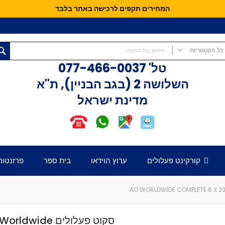
המחירים תקפים לרכישה באתר בלבד
כל הקטגוריות
טל'
077-466-0037
כל הקטגוריות
השלושה 2 (בגב הבניין), ת"א
קורקינטים
מדינת ישראל
קורקינט פעלולים
קורקינט לילדים
אופני איזון
חלקים לקורקינט
דק לקורקינט
קורקינט פעלולים
ערוץ הוידאו
בית ספר
פרזנטור
כידון לקורקינט
מזלג לקורקינט
גלגלים לקורקינט
קלאמפ לקורקינט
הֵדְסֵט לקורקינט
סקוט פעלולים ldwide
גריפּים לכידון