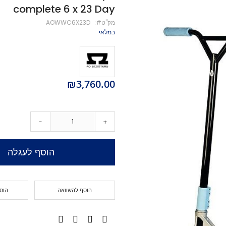
complete 6 x 23 Day
מיסבים לקורקינט
מק''ט
AOWWC6X23D
ברגים לקורקינט
במלאי
מעצור לקורקינט
פּגים לקורקינט
גריפּ טֵייפּ לקורקינט
POGO
₪3,760.00
Training Scooters
סקייטבורד
סקייטבורד סטריט
-
+
קארבר/מדמה גלישה
קרוזר
הוסף לעגלה
לונגבורד
סקייטבורד בהרכבה עצמית
קרשים
קרשים לסקייטבורד פעלולים
הוסף להשוואה
הוס
קרשים לקארבר/קרוזר
חלקים לסקייטבורד
גלגלים לסקייטבורד