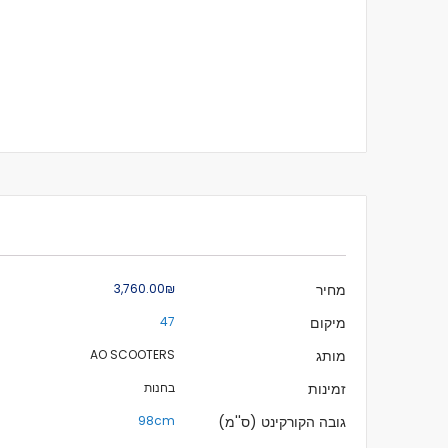
מידע
מחיר
₪‏3,760.00
נוסף
מיקום
47
מותג
AO SCOOTERS
זמינות
בחנות
גובה הקורקינט (ס''מ)
98cm