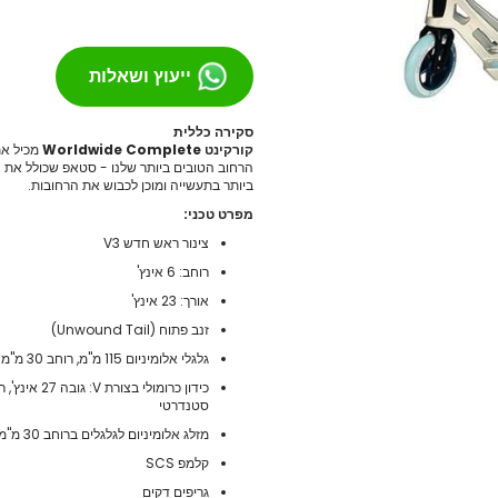
מסבים לסקייטבורד
צירים
ייעוץ ושאלות
גריפּ טֵייפּ
בושינגס
סקירה כללית
ברגים
קורקינט Worldwide Complete
מכיל את
הגבהות
הרחוב הטובים ביותר שלנו - סטאפ שכולל את 
ביותר בתעשייה ומוכן לכבוש את הרחובות.
טול
מפרט טכני:
חומר סיכה
צינור ראש חדש V3
ספייסרים
רוחב: 6 אינץ'
אביזרים
אורך: 23 אינץ'
רולר בליידס
זנב פתוח (Unwound Tail)
רולר בליידס למבוגרים
גלגלי אלומיניום 115 מ"מ, רוחב 30 מ"מ
רולר בליידס לילדים
רולר בליידס משומש
סטנדרטי
חלקים לרולרבליידס
מזלג אלומיניום לגלגלים ברוחב 30 מ"מ
גלגלים
קלמפ SCS
מרכבים
גריפים דקים