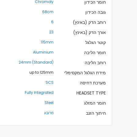
חומר הכידון
Chromoly
גובה הכידון
68cm
רוחב הדק (באינץ)
6
אורך הדק (באינץ)
23
קוטר הגלגל
115mm
חומר הליבה
Aluminium
רוחב הליבה
24mm (Standard)
מידת הגלגל המקסימלי
up to 125mm
מערכת דחיסה
SCS
Fully Integrated
HEADSET TYPE
חומר המזלג
Steel
חיתוך הזנב
מרובע