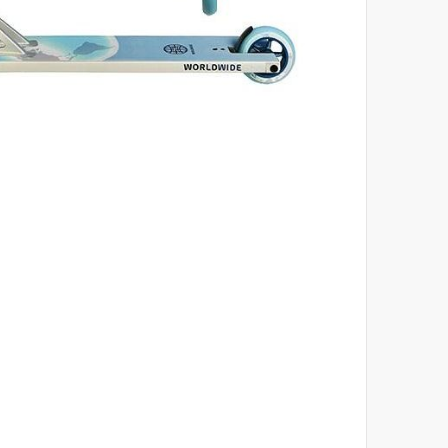
לדלג
להתחלה
של
גלריית
תמונות