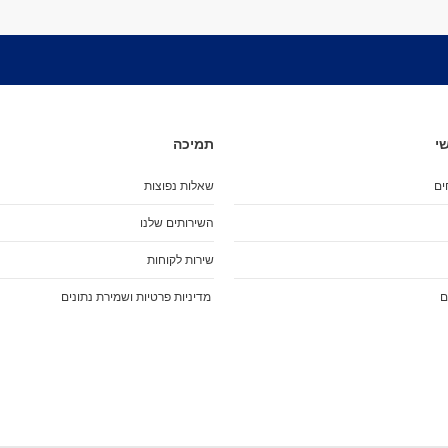
Neck Warmer
כובעים
גרביים
תיקים
תיקי גב
תיקי גב לנשיאת סקייטבורד
י
תמיכה
תיק לרולרבליידס
תיק טיולים
ים
שאלות נפוצות
תיקי צד
השירותים שלנו
פאווץ' / קלמרים
תיקי אוכל
שירות לקוחות
תיקי יד
ם
מדיניות פרטיות ושמירת נתונים
Wallet
נעליים
גיפט קארד
משקפי שמש
Gadgets
שעונים