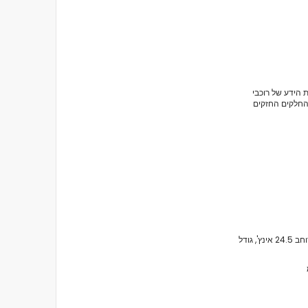
 הידע של רוכבי
החלקים החזקים
כידון כרומולי בצורת V: גובה 27 אינץ', רוחב 24.5 אינץ', גודל