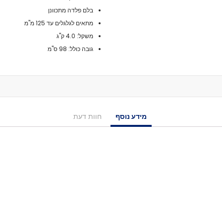
מיסבים לרולרבליידס
בלם פלדה מתכוונן
מעצורים
מתאים לגלגלים עד 125 מ"מ
ספייסרים
משקל: 4.0 ק"ג
ברגים
גובה כולל: 98 ס"מ
אבזמים
כָּאפ לרולרבליידס
גרב פנימית
אביזרים
מגף לרולרבליידס
גלגיליות - סקייטים
מידע נוסף
חוות דעת
גלגיליות
חלקים
גלגלים לגלגיליות
מיסבים לגלגיליות
סטופרים
מחליקיים
ציוד הגנה
מגנים