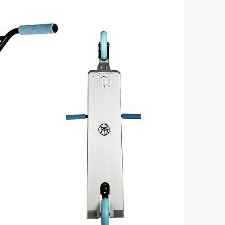
לסוף
של
גלריית
תמונות