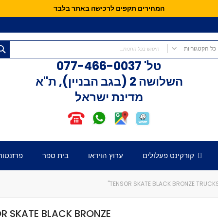
המחירים תקפים לרכישה באתר בלבד
כל הקטגוריות
טל'
077-466-0037
כל הקטגוריות
השלושה 2 (בגב הבניין), ת"א
קורקינטים
מדינת ישראל
קורקינט פעלולים
קורקינט לילדים
אופני איזון
חלקים לקורקינט
דק לקורקינט
קורקינט פעלולים
ערוץ הוידאו
בית ספר
פרזנטור
כידון לקורקינט
מזלג לקורקינט
גלגלים לקורקינט
TENSOR SKATE BLACK BRONZE TRUCKS 6
קלאמפ לקורקינט
הֵדְסֵט לקורקינט
R SKATE BLACK BRONZE
גריפּים לכידון