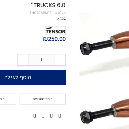
TRUCKS 6.0''
מיסבים לקורקינט
מק''ט
TNSTR6BKBZ
ברגים לקורקינט
במלאי
מעצור לקורקינט
פּגים לקורקינט
גריפּ טֵייפּ לקורקינט
₪250.00
POGO
Training Scooters
סקייטבורד
-
+
סקייטבורד סטריט
קארבר/מדמה גלישה
הוסף לעגלה
קרוזר
לונגבורד
סקייטבורד בהרכבה עצמית
הוסף להשוואה
הוס
קרשים
קרשים לסקייטבורד פעלולים
קרשים לקארבר/קרוזר
חלקים לסקייטבורד
גלגלים לסקייטבורד