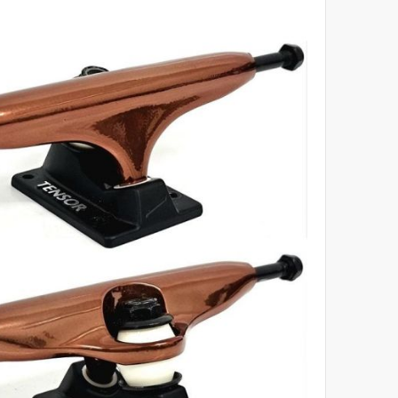
לסוף
של
גלריית
תמונות