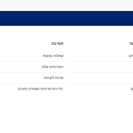
מארז מגנים
מגני בִּרְכַּיִים
מגני מרפקים
מגני שורש כף יד
כפפות סלייד
מגן אגן
י
תמיכה
שינר
קסדות
ים
שאלות נפוצות
הלבשה
השירותים שלנו
ביגוד
חולצות (שרוול קצר)
שירות לקוחות
חולצות (שרוול ארוך)
ם
מדיניות פרטיות ושמירת נתונים
גוּפִיות
חולצות מכופתרות
סווטשירט
קפוצ'ונים
מְעִיל
Pants