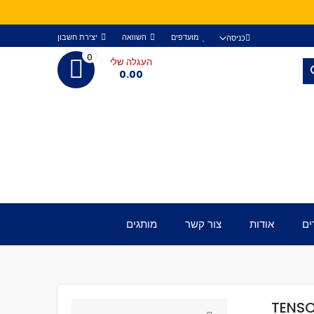
מועדפים
השוואה
יצירת חשבון
כניסה
0
העגלה שלי
חפש
0.00
ים
אודות
צור קשר
מותגים
TENSO