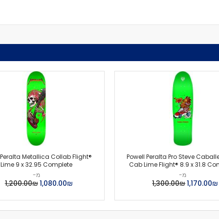
מיסבים לרולרבליידס
מעצורים
ספייסרים
ברגים
אבזמים
כָּאפ לרולרבליידס
גרב פנימית
אביזרים
מגף לרולרבליידס
גלגיליות - סקייטים
גלגיליות
חלקים
גלגלים לגלגיליות
 Peralta Metallica Collab Flight®
Powell Peralta Pro Steve Caballe
מיסבים לגלגיליות
Lime 9 x 32.95 Complete
Cab Lime Flight® 8.9 x 31.8 Co
סטופרים
מ-
מ-
₪‏1,170.00
₪‏1,300.00
₪‏1,080.00
₪‏1,200.00
מחליקיים
ציוד הגנה
מגנים