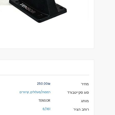
לדלג
להתחלה
של
גלריית
תמונות
מידע
מחיר
₪‏250.00
נוסף
סוג סקייטבורד
רמפות/פעלולים, קרוזרים
מותג
TENSOR
רוחב הציר
6/161