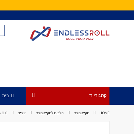
Skip
to
Content
קטגוריות
בית
HOME
סקייטבורד
חלקים לסקייטבורד
צירים
.0''
לדלג