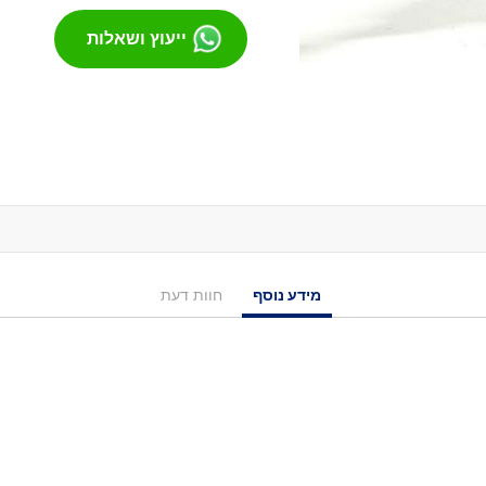
מסבים לסקייטבורד
ייעוץ ושאלות
צירים
גריפּ טֵייפּ
בושינגס
ברגים
הגבהות
טול
חומר סיכה
ספייסרים
אביזרים
מידע נוסף
חוות דעת
רולר בליידס
רולר בליידס למבוגרים
רולר בליידס לילדים
רולר בליידס משומש
חלקים לרולרבליידס
גלגלים
מרכבים