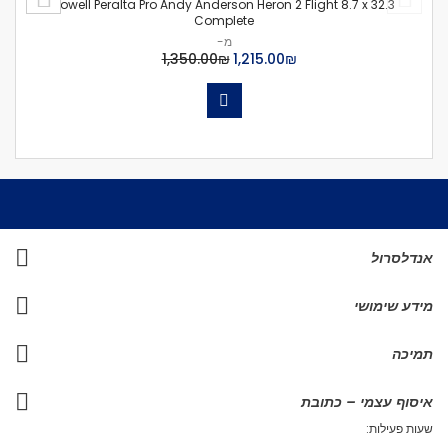
Powell Peralta Pro Andy Anderson Heron 2 Flight 8.7 x 32.3
Complete
מ-
₪‏1,215.00
₪‏1,350.00
אנדלסרול
מידע שימושי
תמיכה
איסוף עצמי – כתובת
שעות פעילות: