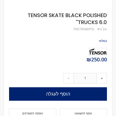
לדלג
TENSOR SKATE BLACK POLISHED
להתחלה
TRUCKS 6.0''
של
גלריית
מק''ט
TNSTR6BKPOL
תמונות
במלאי
₪250.00
-
+
הוסף לעגלה
הוסף להשוואה
הוספה למועדפים