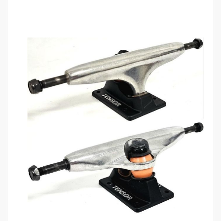
לדלג
לסוף
של
גלריית
תמונות