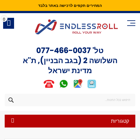
המחירים תקפים לרכישה באתר בלבד
Skip
to
0
Content
טל'
077-466-0037
השלושה 2 (בגב הבניין), ת"א
מדינת ישראל
חפש
קטגוריות