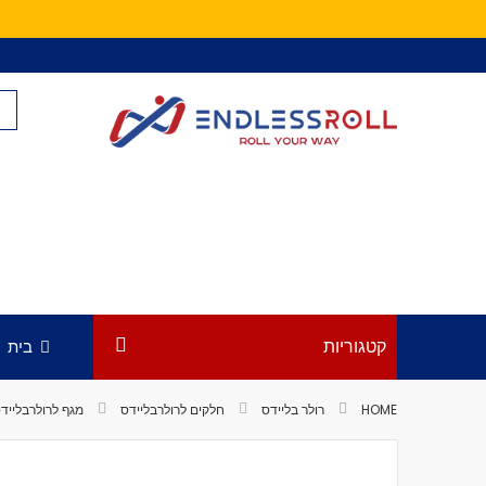
Skip
to
Content
קטגוריות
בית
HOME
רולר בליידס
חלקים לרולרבליידס
מגף לרולרבלייד
לדלג