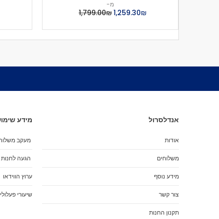
מ-
₪‏1,259.30
₪‏1,799.00
₪
אנדלסרול
מידע שימוש
אודות
מעקב משלוח
משלוחים
הגעה לחנות
מידע נוסף
ערוץ הווידאו
צור קשר
שיעורי פעלולי
תקנון החנות