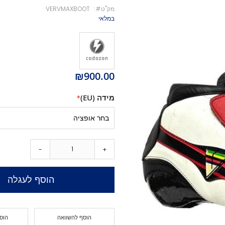
מק''ט
VERVMAXBOOT
מיסבים לקורקינט
במלאי
ברגים לקורקינט
מעצור לקורקינט
פּגים לקורקינט
גריפּ טֵייפּ לקורקינט
₪900.00
POGO
Training Scooters
מידה (EU)
סקייטבורד
סקייטבורד סטריט
קארבר/מדמה גלישה
קרוזר
-
+
לונגבורד
סקייטבורד בהרכבה עצמית
קרשים
הוסף לעגלה
קרשים לסקייטבורד פעלולים
קרשים לקארבר/קרוזר
חלקים לסקייטבורד
הוסף להשוואה
הוס
גלגלים לסקייטבורד