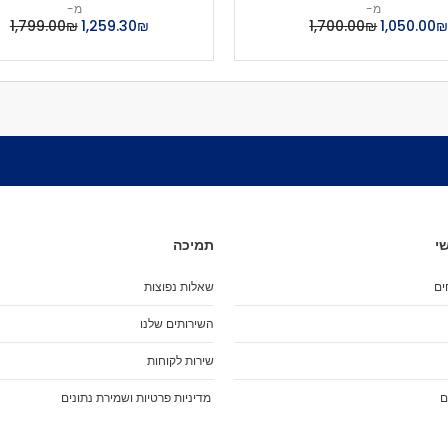
מארז מגנים
מ-
מ-
‏1,050.00
₪‏1,700.00
₪‏1,259.30
₪‏1,799.00
מגני בִּרְכַּיִים
מגני מרפקים
מגני שורש כף יד
כפפות סלייד
מגן אגן
שינר
קסדות
הלבשה
ביגוד
י
תמיכה
חולצות (שרוול קצר)
חולצות (שרוול ארוך)
ים
שאלות נפוצות
גוּפִיות
השירותים שלנו
חולצות מכופתרות
סווטשירט
שירות לקוחות
קפוצ'ונים
ם
מדיניות פרטיות ושמירת נתונים
מְעִיל
Pants