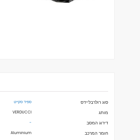
לדלג
להתחלה
של
גלריית
תמונות
מידע
סוג רולרבליידס
ספיד סקייט
נוסף
מותג
VERDUCCI
דירוג המסב
-
חומר המרכב
Aluminium