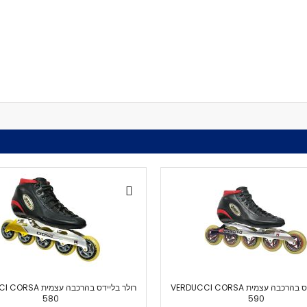
מיסבים לרולרבליידס
מעצורים
ספייסרים
ברגים
אבזמים
כָּאפ לרולרבליידס
גרב פנימית
אביזרים
מגף לרולרבליידס
גלגיליות - סקייטים
גלגיליות
חלקים
גלגלים לגלגיליות
מיסבים לגלגיליות
סטופרים
מחליקיים
ציוד הגנה
רולר בליידס בהרכבה עצמית VERDUCCI CORSA
רולר בליידס בהרכבה עצ
מגנים
580
590