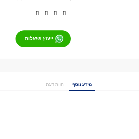
מסבים לסקייטבורד
צירים
גריפּ טֵייפּ
בושינגס
ייעוץ ושאלות
ברגים
הגבהות
טול
חומר סיכה
ספייסרים
אביזרים
מידע נוסף
חוות דעת
רולר בליידס
רולר בליידס למבוגרים
רולר בליידס לילדים
רולר בליידס משומש
חלקים לרולרבליידס
גלגלים
מרכבים