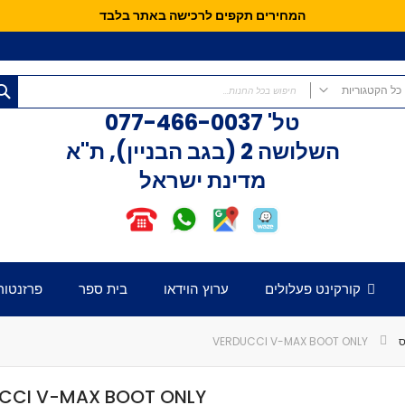
המחירים תקפים לרכישה באתר בלבד
כל הקטגוריות
טל'
077-466-0037
כל הקטגוריות
השלושה 2 (בגב הבניין), ת"א
קורקינטים
מדינת ישראל
קורקינט פעלולים
קורקינט לילדים
אופני איזון
חלקים לקורקינט
דק לקורקינט
קורקינט פעלולים
ערוץ הוידאו
בית ספר
פרזנטור
כידון לקורקינט
מזלג לקורקינט
גלגלים לקורקינט
ס
VERDUCCI V-MAX BOOT ONLY
קלאמפ לקורקינט
הֵדְסֵט לקורקינט
CCI V-MAX BOOT ONLY
גריפּים לכידון