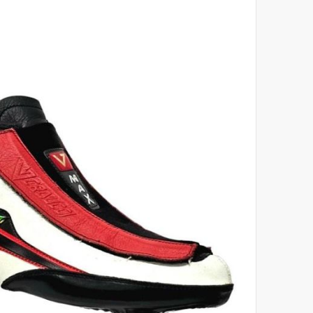
לסוף
של
גלריית
תמונות