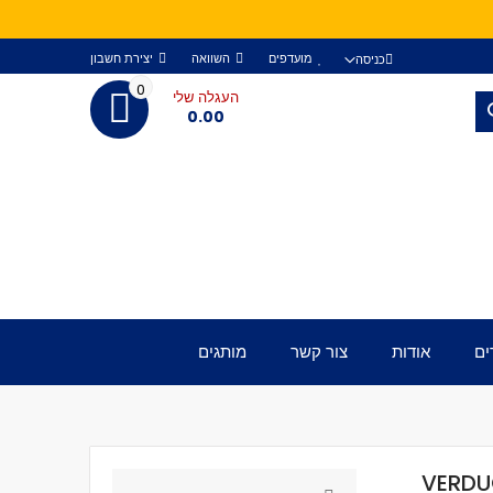
מועדפים
השוואה
יצירת חשבון
כניסה
0
העגלה שלי
חפש
0.00
ים
אודות
צור קשר
מותגים
VERDU