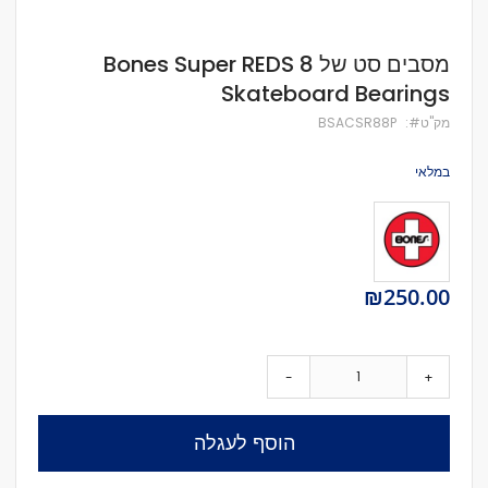
לדלג
מסבים סט של 8 Bones Super REDS
להתחלה
Skateboard Bearings
של
גלריית
מק''ט
BSACSR88P
תמונות
במלאי
₪250.00
-
+
הוסף לעגלה