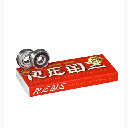
לדלג
לסוף
של
גלריית
תמונות