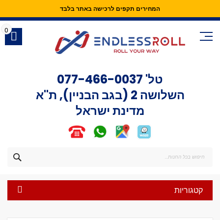
המחירים תקפים לרכישה באתר בלבד
Skip
to
0
Content
טל'
077-466-0037
השלושה 2 (בגב הבניין), ת"א
מדינת ישראל
חפש
קטגוריות