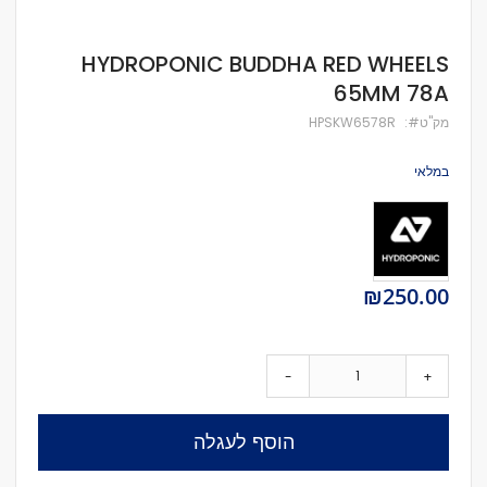
לדלג
HYDROPONIC BUDDHA RED WHEELS
להתחלה
65MM 78A
של
גלריית
מק''ט
HPSKW6578R
תמונות
במלאי
₪250.00
-
+
הוסף לעגלה