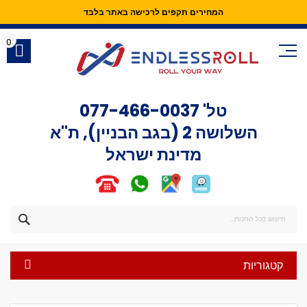
המחירים תקפים לרכישה באתר בלבד
Skip
to
0
Content
טל'
077-466-0037
השלושה 2 (בגב הבניין), ת"א
מדינת ישראל
חפש
קטגוריות