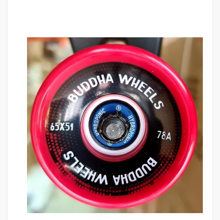
לדלג
לסוף
של
גלריית
תמונות