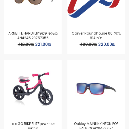
גלגלי Carver Roundhouse 60
משקפי שמש ARNETTE HARDFLIP
מ"מ 81A
AN4245 23757356
Special
Special
₪‏320.00
₪‏400.00
₪‏321.00
₪‏412.00
Price
Price
Oakley MAINLINK NEON POP
אופני איזון GO BIKE ELITE ורוד
FADE OO9264-3257
פוקסיה