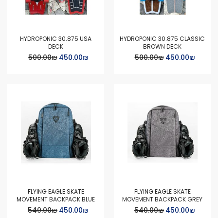
HYDROPONIC 30.875 USA
HYDROPONIC 30.875 CLASSIC
DECK
BROWN DECK
Special
Special
₪‏450.00
₪‏500.00
₪‏450.00
₪‏500.00
Price
Price
FLYING EAGLE SKATE
FLYING EAGLE SKATE
MOVEMENT BACKPACK BLUE
MOVEMENT BACKPACK GREY
Special
Special
₪‏450.00
₪‏540.00
₪‏450.00
₪‏540.00
Price
Price