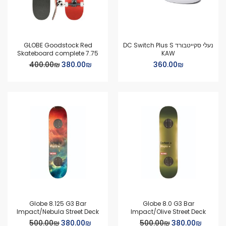
נעלי סקייטבורד DC Switch Plus S
GLOBE Goodstock Red
Skateboard complete 7.75
KAW
Special
₪‏360.00
₪‏380.00
₪‏400.00
Price
Globe 8.125 G3 Bar
Globe 8.0 G3 Bar
Impact/Nebula Street Deck
Impact/Olive Street Deck
Special
Special
₪‏380.00
₪‏500.00
₪‏380.00
₪‏500.00