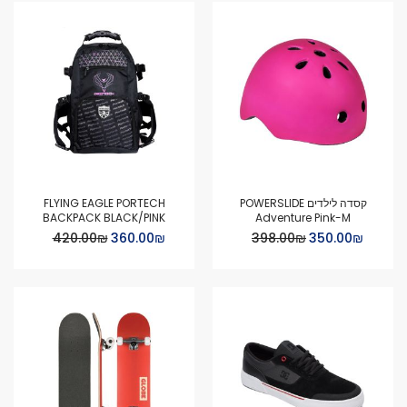
קסדה לילדים POWERSLIDE
FLYING EAGLE PORTECH
BACKPACK BLACK/PINK
Adventure Pink-M
Special
Special
₪‏350.00
₪‏398.00
₪‏360.00
₪‏420.00
Price
Price