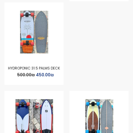
HYDROPONIC 31.5 PALMS DECK
Special
₪‏450.00
₪‏500.00
Price