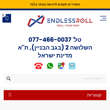
המחירים תקפים לרכישה באתר בלבד
Skip
to
0
Content
טל'
077-466-0037
השלושה 2 (בגב הבניין), ת"א
מדינת ישראל
חפש
קטגוריות