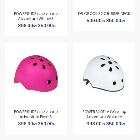
DB CROOK 32 CRUISER DECK
קסדה לילדים POWERSLIDE
Adventure White-S
Special
₪‏350.00
₪‏500.00
Special
Price
₪‏350.00
₪‏398.00
Price
קסדה לילדים POWERSLIDE
קסדה לילדים POWERSLIDE
Adventure Pink-S
Adventure White-M
Special
Special
₪‏350.00
₪‏398.00
₪‏350.00
₪‏398.00
Price
Price