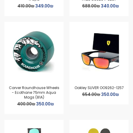
Special
Special
₪‏340.00
₪‏688.00
₪‏349.00
₪‏410.00
Price
Price
Carver Roundhouse Wheels
Oakley SLIVER OO9262-1257
- Ecothane 75mm Aqua
Special
₪‏350.00
₪‏654.00
Mags (81A)
Price
Special
₪‏350.00
₪‏400.00
Price