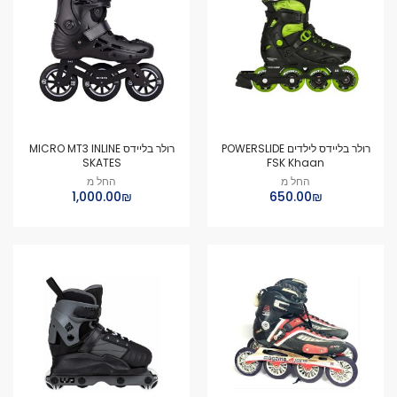
רולר בליידס לילדים POWERSLIDE
רולר בליידס MICRO MT3 INLINE
SKATES
FSK Khaan
החל מ
החל מ
₪‏650.00
₪‏1,000.00