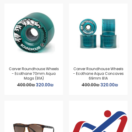
Carver Roundhouse Wheels
Carver Roundhouse Wheels
- Ecothane 70mm Aqua
- Ecothane Aqua Concaves
Mags (81A)
69mm 81A
Special
Special
₪‏320.00
₪‏400.00
₪‏320.00
₪‏400.00
Price
Price