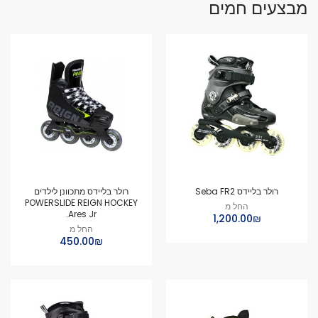
מבצעים חמים
רולר בליידס Seba FR2
רולר בליידס מתכוונן לילדים
POWERSLIDE REIGN HOCKEY
החל מ
Ares Jr.
₪‏1,200.00
החל מ
₪‏450.00