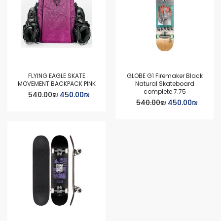
FLYING EAGLE SKATE
GLOBE G1 Firemaker Black
MOVEMENT BACKPACK PINK
Natural Skateboard
complete 7.75
Special
₪‏450.00
₪‏540.00
Price
Special
₪‏450.00
₪‏540.00
Price