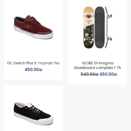
GLOBE G1 Insignia
נעלי סקייטבורד DC Switch Plus S
Skateboard complete 7.75
₪‏450.00
Special
₪‏450.00
₪‏540.00
Price