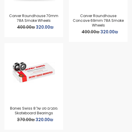
Carver Roundhouse 70mm
Carver Roundhouse
78A Smoke Wheels
Concave 69mm 78A Smoke
Wheels
Special
₪‏320.00
₪‏400.00
Price
Special
₪‏320.00
₪‏400.00
Price
מסבים סט של 8 Bones Swiss
Skateboard Bearings
Special
₪‏320.00
₪‏370.00
Price