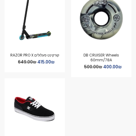
DB CRUISER Wheels
קורקינט פעלולים RAZOR PRO X
60mm/78A
Special
₪‏415.00
₪‏649.00
Price
Special
₪‏400.00
₪‏500.00
Price