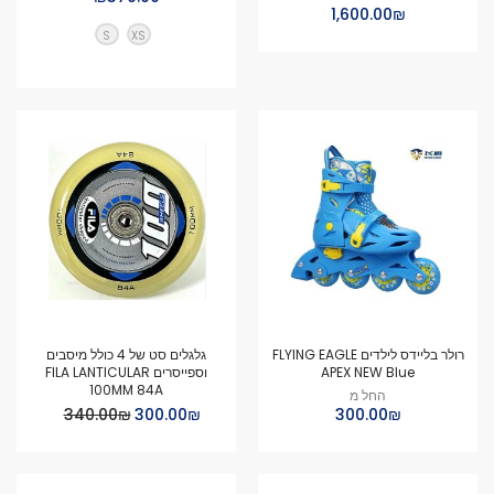
₪‏1,600.00
S
XS
רולר בליידס לילדים FLYING EAGLE
גלגלים סט של 4 כולל מיסבים
APEX NEW Blue
וספייסרים FILA LANTICULAR
100MM 84A
החל מ
Special
₪‏300.00
₪‏300.00
₪‏340.00
Price