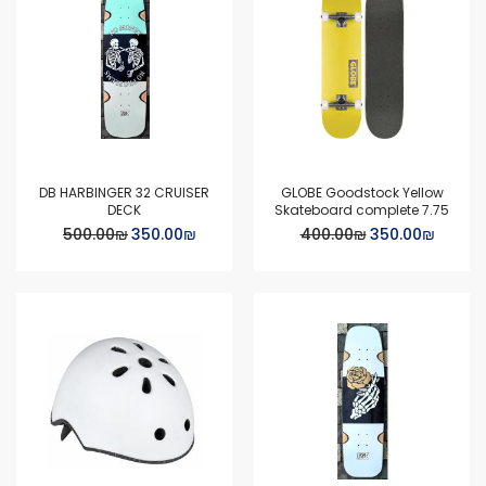
DB HARBINGER 32 CRUISER
GLOBE Goodstock Yellow
DECK
Skateboard complete 7.75
Special
Special
₪‏350.00
₪‏400.00
₪‏350.00
₪‏500.00
Price
Price