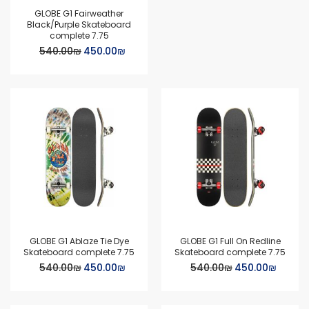
GLOBE G1 Fairweather
Black/Purple Skateboard
complete 7.75
Special
₪‏450.00
₪‏540.00
Price
GLOBE G1 Ablaze Tie Dye
GLOBE G1 Full On Redline
Skateboard complete 7.75
Skateboard complete 7.75
Special
Special
₪‏450.00
₪‏540.00
₪‏450.00
₪‏540.00
Price
Price