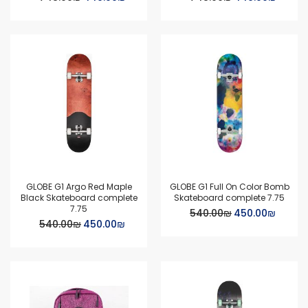
Price
Price
GLOBE G1 Argo Red Maple
GLOBE G1 Full On Color Bomb
Black Skateboard complete
Skateboard complete 7.75
7.75
Special
₪‏450.00
₪‏540.00
Special
Price
₪‏450.00
₪‏540.00
Price